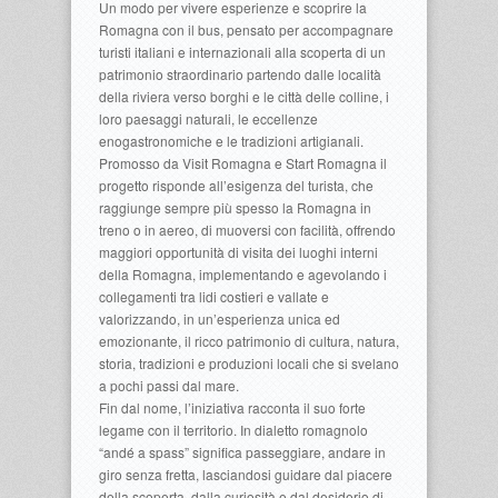
Un modo per vivere esperienze e scoprire la
Romagna con il bus, pensato per accompagnare
turisti italiani e internazionali alla scoperta di un
patrimonio straordinario partendo dalle località
della riviera verso borghi e le città delle colline, i
loro paesaggi naturali, le eccellenze
enogastronomiche e le tradizioni artigianali.
Promosso da Visit Romagna e Start Romagna il
progetto risponde all’esigenza del turista, che
raggiunge sempre più spesso la Romagna in
treno o in aereo, di muoversi con facilità, offrendo
maggiori opportunità di visita dei luoghi interni
della Romagna, implementando e agevolando i
collegamenti tra lidi costieri e vallate e
valorizzando, in un’esperienza unica ed
emozionante, il ricco patrimonio di cultura, natura,
storia, tradizioni e produzioni locali che si svelano
a pochi passi dal mare.
Fin dal nome, l’iniziativa racconta il suo forte
legame con il territorio. In dialetto romagnolo
“andé a spass” significa passeggiare, andare in
giro senza fretta, lasciandosi guidare dal piacere
della scoperta, dalla curiosità e dal desiderio di