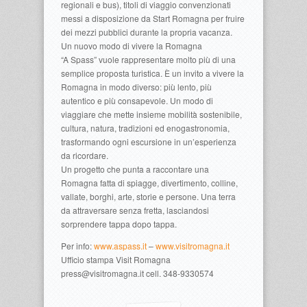
regionali e bus), titoli di viaggio convenzionati
messi a disposizione da Start Romagna per fruire
dei mezzi pubblici durante la propria vacanza.
Un nuovo modo di vivere la Romagna
“A Spass” vuole rappresentare molto più di una
semplice proposta turistica. È un invito a vivere la
Romagna in modo diverso: più lento, più
autentico e più consapevole. Un modo di
viaggiare che mette insieme mobilità sostenibile,
cultura, natura, tradizioni ed enogastronomia,
trasformando ogni escursione in un’esperienza
da ricordare.
Un progetto che punta a raccontare una
Romagna fatta di spiagge, divertimento, colline,
vallate, borghi, arte, storie e persone. Una terra
da attraversare senza fretta, lasciandosi
sorprendere tappa dopo tappa.
Per info:
www.aspass.it
–
www.visitromagna.it
Ufficio stampa Visit Romagna
press@visitromagna.it cell. 348-9330574