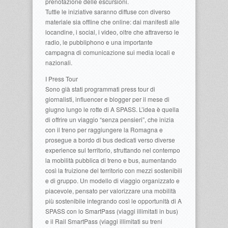
prenotazione delle escursioni.
Tuttle le iniziative saranno diffuse con diverso
materiale sia offline che online: dai manifesti alle
locandine, i social, i video, oltre che attraverso le
radio, le pubbliphono e una importante
campagna di comunicazione sui media locali e
nazionali.
I Press Tour
Sono già stati programmati press tour di
giornalisti, influencer e blogger per il mese di
giugno lungo le rotte di A SPASS. L’idea è quella
di offrire un viaggio “senza pensieri”, che inizia
con il treno per raggiungere la Romagna e
prosegue a bordo di bus dedicati verso diverse
experience sul territorio, sfruttando nel contempo
la mobilità pubblica di treno e bus, aumentando
così la fruizione del territorio con mezzi sostenibili
e di gruppo. Un modello di viaggio organizzato e
piacevole, pensato per valorizzare una mobilità
più sostenibile integrando così le opportunità di A
SPASS con lo SmartPass (viaggi illimitati in bus)
e il Rail SmartPass (viaggi illimitati su treni