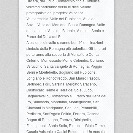
Riviera, dai Lidi di Comacchio fino a Cattolica. I
visitatori partiranno verso le dieci vallate
protagoniste del progetto: Valconca,
Valmarecchia, Valle del Rubicone, Valle del
Savio, Valle del Montone, Bassa Romagna, Valle
del Lamone, Valle del Bidente, Valle del Senio e
Parco del Delta del Po.
A essere coinvolte saranno ben 40 destinazioni
simbolo della Romagna più autentica. Gli itinerari
porteranno alla scoperta di Montefiore Conca,
Onferno, Montescudo-Monte Colombo, Coriano,
Verucchio, Santarcangelo di Romagna, Poggio
Berni e Montebello, Sogliano sul Rubicone,
Longiano e Roncofreddo, San Mauro Pascoli,
Bertinoro, Forlì, Sarsina, Mercato Saraceno,
Castrocaro Terme e Terra del Sole, Lugo,
Bagnacavallo, Comacchio e il Parco del Delta del
Po, Saludecio, Mondaino, Montegridolfo, San
Giovanni in Marignano, San Leo, Pennabilli,
Perticara, Sant’Agata Feltria, Ferrara, Cesena,
Bagno di Romagna, Faenza, Brisighella,
Forlimpopoli, Santa Sofia, Ridracoli, Riolo Terme,
Casola Valsenio e Castel Bolognese. Un mosaico