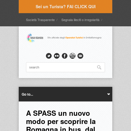
Sei un Turista? FAI CLICK QUI
Società Trasparente
Segnala illeciti o irregolarità
Timbrature
Webmail
Intranet
Intranet2
Go to...
A SPASS un nuovo
modo per scoprire la
Romagna in bus, dal