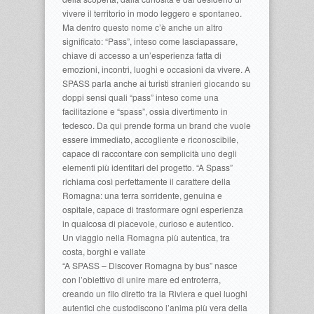
vivere il territorio in modo leggero e spontaneo.
Ma dentro questo nome c’è anche un altro
significato: “Pass”, inteso come lasciapassare,
chiave di accesso a un’esperienza fatta di
emozioni, incontri, luoghi e occasioni da vivere. A
SPASS parla anche ai turisti stranieri giocando su
doppi sensi quali “pass” inteso come una
facilitazione e “spass”, ossia divertimento in
tedesco. Da qui prende forma un brand che vuole
essere immediato, accogliente e riconoscibile,
capace di raccontare con semplicità uno degli
elementi più identitari del progetto. “A Spass”
richiama così perfettamente il carattere della
Romagna: una terra sorridente, genuina e
ospitale, capace di trasformare ogni esperienza
in qualcosa di piacevole, curioso e autentico.
Un viaggio nella Romagna più autentica, tra
costa, borghi e vallate
“A SPASS – Discover Romagna by bus” nasce
con l’obiettivo di unire mare ed entroterra,
creando un filo diretto tra la Riviera e quei luoghi
autentici che custodiscono l’anima più vera della