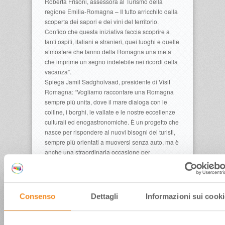
Roberta Frisoni, assessora al Turismo della
regione Emilia-Romagna – Il tutto arricchito dalla
scoperta dei sapori e dei vini del territorio.
Confido che questa iniziativa faccia scoprire a
tanti ospiti, italiani e stranieri, quei luoghi e quelle
atmosfere che fanno della Romagna una meta
che imprime un segno indelebile nei ricordi della
vacanza”.
Spiega Jamil Sadgholvaad, presidente di Visit
Romagna: “Vogliamo raccontare una Romagna
sempre più unita, dove il mare dialoga con le
colline, i borghi, le vallate e le nostre eccellenze
culturali ed enogastronomiche. È un progetto che
nasce per rispondere ai nuovi bisogni dei turisti,
sempre più orientati a muoversi senza auto, ma è
anche una straordinaria occasione per
valorizzare in maniera condivisa l’identità
profonda del nostro territorio. La Romagna è
tante cose: oltre alla spiaggia e al divertimento,
c’è un mosaico di esperienze, tradizioni,
Consenso
Dettagli
Informazioni sui cooki
paesaggi e comunità che meritano di essere
vissuti con lentezza e curiosità. Attraverso questa
rete di escursioni vogliamo offrire ai visitatori un