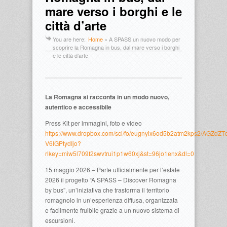
mare verso i borghi e le
città d’arte
You are here:
Home
»
A SPASS un nuovo modo per
scoprire la Romagna in bus, dal mare verso i borghi
e le città d’arte
La Romagna si racconta in un modo nuovo,
autentico e accessibile
Press Kit per immagini, foto e video
https://www.dropbox.com/scl/fo/eugnyix6od5b2atm2kps2/AGZdZT
V6IGPtydIjo?
rlkey=miw5l709f2swvtrui1p1w60xj&st=96jo1enx&dl=0
15 maggio 2026 – Parte ufficialmente per l’estate
2026 il progetto “A SPASS – Discover Romagna
by bus”, un’iniziativa che trasforma il territorio
romagnolo in un’esperienza diffusa, organizzata
e facilmente fruibile grazie a un nuovo sistema di
escursioni.