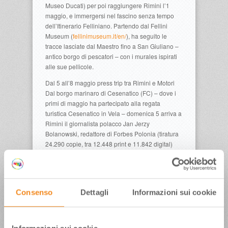
Museo Ducati) per poi raggiungere Rimini l’1
maggio, e immergersi nel fascino senza tempo
dell’Itinerario Felliniano. Partendo dal Fellini
Museum (
fellinimuseum.it/en/
), ha seguito le
tracce lasciate dal Maestro fino a San Giuliano –
antico borgo di pescatori – con i murales ispirati
alle sue pellicole.
Dal 5 all’8 maggio press trip tra Rimini e Motori
Dal borgo marinaro di Cesenatico (FC) – dove i
primi di maggio ha partecipato alla regata
turistica Cesenatico in Vela – domenica 5 arriva a
Rimini il giornalista polacco Jan Jerzy
Bolanowski, redattore di Forbes Polonia (tiratura
24.290 copie, tra 12.448 print e 11.842 digital)
per l’itinerario che lo impegnerà fino a mercoledì
8 maggio. Il giornalista domenica visiterà il centro
storico e il Fellini Museum, mentre il giorno
successivo ha in programma una passeggiata e
Consenso
Dettagli
Informazioni sui cookie
un bike tour lungo la spiaggia e il Parco del Mare
con visita al Grand Hotel di Rimini, così caro al
Maestro. Martedì 7 maggio Bolanowski,
incontrerà il Ceo Ducati e Presidente di Motor