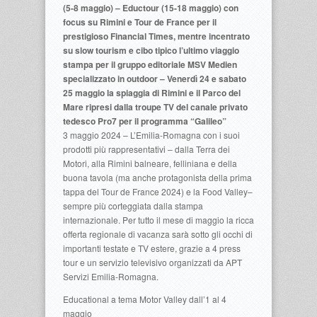
(5-8 maggio) – Eductour (15-18 maggio) con
focus su Rimini e Tour de France per il
prestigioso Financial Times, mentre incentrato
su slow tourism e cibo tipico l’ultimo viaggio
stampa per il gruppo editoriale MSV Medien
specializzato in outdoor – Venerdì 24 e sabato
25 maggio la spiaggia di Rimini e il Parco del
Mare ripresi dalla troupe TV del canale privato
tedesco Pro7 per il programma “Galileo”
3 maggio 2024 – L’Emilia-Romagna con i suoi
prodotti più rappresentativi – dalla Terra dei
Motori, alla Rimini balneare, felliniana e della
buona tavola (ma anche protagonista della prima
tappa del Tour de France 2024) e la Food Valley–
sempre più corteggiata dalla stampa
internazionale. Per tutto il mese di maggio la ricca
offerta regionale di vacanza sarà sotto gli occhi di
importanti testate e TV estere, grazie a 4 press
tour e un servizio televisivo organizzati da APT
Servizi Emilia-Romagna.
Educational a tema Motor Valley dall’1 al 4
maggio