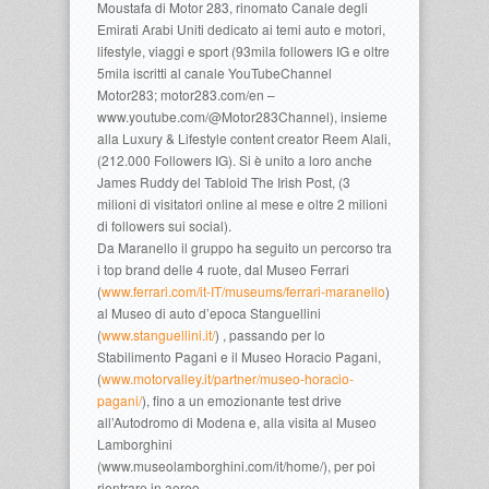
Moustafa di Motor 283, rinomato Canale degli
Emirati Arabi Uniti dedicato ai temi auto e motori,
lifestyle, viaggi e sport (93mila followers IG e oltre
5mila iscritti al canale YouTubeChannel
Motor283; motor283.com/en –
www.youtube.com/@Motor283Channel), insieme
alla Luxury & Lifestyle content creator Reem Alali,
(212.000 Followers IG). Si è unito a loro anche
James Ruddy del Tabloid The Irish Post, (3
milioni di visitatori online al mese e oltre 2 milioni
di followers sui social).
Da Maranello il gruppo ha seguito un percorso tra
i top brand delle 4 ruote, dal Museo Ferrari
(
www.ferrari.com/it-IT/museums/ferrari-maranello
)
al Museo di auto d’epoca Stanguellini
(
www.stanguellini.it/
) , passando per lo
Stabilimento Pagani e il Museo Horacio Pagani,
(
www.motorvalley.it/partner/museo-horacio-
pagani/
), fino a un emozionante test drive
all’Autodromo di Modena e, alla visita al Museo
Lamborghini
(www.museolamborghini.com/it/home/), per poi
rientrare in aereo.