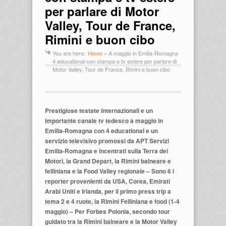
per parlare di Motor
Valley, Tour de France,
Rimini e buon cibo
You are here:
Home
»
A maggio in Emilia-Romagna
4 educational con stampa e tv estere per parlare di
Motor Valley, Tour de France, Rimini e buon cibo
Prestigiose testate internazionali e un
importante canale tv tedesco a maggio in
Emilia-Romagna con 4 educational e un
servizio televisivo promossi da APT Servizi
Emilia-Romagna e incentrati sulla Terra dei
Motori, la Grand Depart, la Rimini balneare e
felliniana e la Food Valley regionale – Sono 6 i
reporter provenienti da USA, Corea, Emirati
Arabi Uniti e Irlanda, per il primo press trip a
tema 2 e 4 ruote, la Rimini Felliniana e food (1-4
maggio) – Per Forbes Polonia, secondo tour
guidato tra la Rimini balneare e la Motor Valley