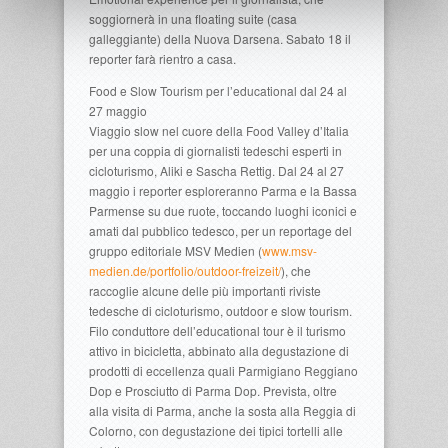
soggiornerà in una floating suite (casa
galleggiante) della Nuova Darsena. Sabato 18 il
reporter farà rientro a casa.
Food e Slow Tourism per l’educational dal 24 al
27 maggio
Viaggio slow nel cuore della Food Valley d’Italia
per una coppia di giornalisti tedeschi esperti in
cicloturismo, Aliki e Sascha Rettig. Dal 24 al 27
maggio i reporter esploreranno Parma e la Bassa
Parmense su due ruote, toccando luoghi iconici e
amati dal pubblico tedesco, per un reportage del
gruppo editoriale MSV Medien (
www.msv-
medien.de/portfolio/outdoor-freizeit/
), che
raccoglie alcune delle più importanti riviste
tedesche di cicloturismo, outdoor e slow tourism.
Filo conduttore dell’educational tour è il turismo
attivo in bicicletta, abbinato alla degustazione di
prodotti di eccellenza quali Parmigiano Reggiano
Dop e Prosciutto di Parma Dop. Prevista, oltre
alla visita di Parma, anche la sosta alla Reggia di
Colorno, con degustazione dei tipici tortelli alle