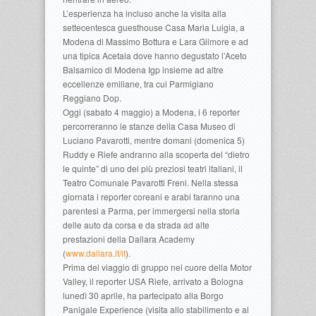
L’esperienza ha incluso anche la visita alla
settecentesca guesthouse Casa Maria Luigia, a
Modena di Massimo Bottura e Lara Gilmore e ad
una tipica Acetaia dove hanno degustato l’Aceto
Balsamico di Modena Igp insieme ad altre
eccellenze emiliane, tra cui Parmigiano
Reggiano Dop.
Oggi (sabato 4 maggio) a Modena, i 6 reporter
percorreranno le stanze della Casa Museo di
Luciano Pavarotti, mentre domani (domenica 5)
Ruddy e Riefe andranno alla scoperta del “dietro
le quinte” di uno dei più preziosi teatri italiani, il
Teatro Comunale Pavarotti Freni. Nella stessa
giornata i reporter coreani e arabi faranno una
parentesi a Parma, per immergersi nella storia
delle auto da corsa e da strada ad alte
prestazioni della Dallara Academy
(
www.dallara.it/it
).
Prima del viaggio di gruppo nel cuore della Motor
Valley, il reporter USA Riefe, arrivato a Bologna
lunedì 30 aprile, ha partecipato alla Borgo
Panigale Experience (visita allo stabilimento e al