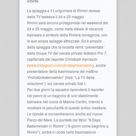
erbette.
La spiaggia e il Lungomare di Rimini riprese
dalla TV tedesca il 24 e 25 maggio
Rimini sarà ancora protagonista nel weekend del
24 e 25 maggio, come meta ideale di vacanza
balneare e simbolo della Riviera romagnola, con
le sue ampie spiagge attrezzate. Ed è proprio
dalla spiaggia che la località verrà “presentata”
dalla troupe TV del canale privato tedesco Pro 7,
capitanata dal reporter Christoph Karrasch
(
www.instagram.com/christophkarrasch/
), anche
presentatore della trasmissione del mattino
“Frühstücksfernsehen” (trad. “La TV della
colazione”), sul canale privato Sat.1.
Per due giorni la squadra riprenderà il reporter
nei panni di un bagnino di uno stabilimento
balneare nel cuore di Marina Centro, intento a
mostrare le peculiarità di questo antico mestiere.
Le riprese si concentreranno anche sul nuovo
Parco del Mare. La puntata dal titolo “X-Days
Bademeister in Rimini” (“X-giorni come bagnino a
Rimini”), andrà in onda nella trasmissione