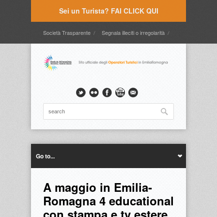
Sei un Turista? FAI CLICK QUI
Società Trasparente
Segnala illeciti o irregolarità
Timbrature
Webmail
Intranet
Intranet2
Go to...
A maggio in Emilia-
Romagna 4 educational
con stampa e tv estere