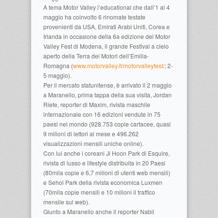
A tema Motor Valley l’educational che dall’1 al 4
maggio ha coinvolto 6 rinomate testate
provenienti da USA, Emirati Arabi Uniti, Corea e
Irlanda in occasione della 6a edizione del Motor
Valley Fest di Modena, il grande Festival a cielo
aperto della Terra dei Motori dell’Emilia-
Romagna (
www.motorvalley.it/motorvalleyfest/
; 2-
5 maggio).
Per il mercato statunitense, è arrivato il 2 maggio
a Maranello, prima tappa della sua visita, Jordan
Riefe, reporter di Maxim, rivista maschile
internazionale con 16 edizioni vendute in 75
paesi nel mondo (928.753 copie cartacee, quasi
9 milioni di lettori al mese e 496.262
visualizzazioni mensili uniche online).
Con lui anche i coreani Ji Hoon Park di Esquire,
rivista di lusso e lifestyle distribuita in 20 Paesi
(80mila copie e 6,7 milioni di utenti web mensili)
e Sehoi Park della rivista economica Luxmen
(70mila copie mensili e 10 milioni il traffico
mensile sul web).
Giunto a Maranello anche il reporter Nabil