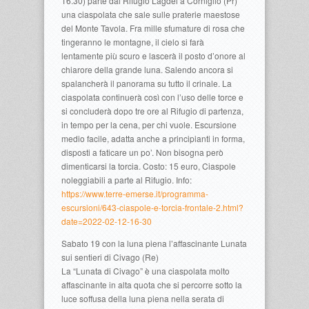
16.30) parte dal Rifugio Lagdei a Corniglio (Pr)
una ciaspolata che sale sulle praterie maestose
del Monte Tavola. Fra mille sfumature di rosa che
tingeranno le montagne, il cielo si farà
lentamente più scuro e lascerà il posto d’onore al
chiarore della grande luna. Salendo ancora si
spalancherà il panorama su tutto il crinale. La
ciaspolata continuerà così con l’uso delle torce e
si concluderà dopo tre ore al Rifugio di partenza,
in tempo per la cena, per chi vuole. Escursione
medio facile, adatta anche a principianti in forma,
disposti a faticare un po’. Non bisogna però
dimenticarsi la torcia. Costo: 15 euro, Ciaspole
noleggiabili a parte al Rifugio. Info:
https://www.terre-emerse.it/programma-
escursioni/643-ciaspole-e-torcia-frontale-2.html?
date=2022-02-12-16-30
Sabato 19 con la luna piena l’affascinante Lunata
sui sentieri di Civago (Re)
La “Lunata di Civago” è una ciaspolata molto
affascinante in alta quota che si percorre sotto la
luce soffusa della luna piena nella serata di