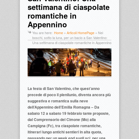
settimana di ciaspolate
romantiche in
Appennino
You are here:
Home
»
Articoli HomePage
»
Nei
boschi, sotto la luna, per un bacio a San Valentino:
Una settimana di ciaspolate romantiche in Appennino
La festa di San Valentino, che quest’anno
precede di poco il plenilunio, diventa ancora più
suggestiva e romantica sulla neve
dell’Appennino dell’Emilia Romagna – Da
sabato 12 a sabato 19 febbraio tante proposte,
dal Comprensorio del Cimone (Mo) alla
Campigna (Fc), tra ciaspolate romantiche,
itinerari lungo antichi sentieri in alta quota,
passando per un week end sugli sci, per una