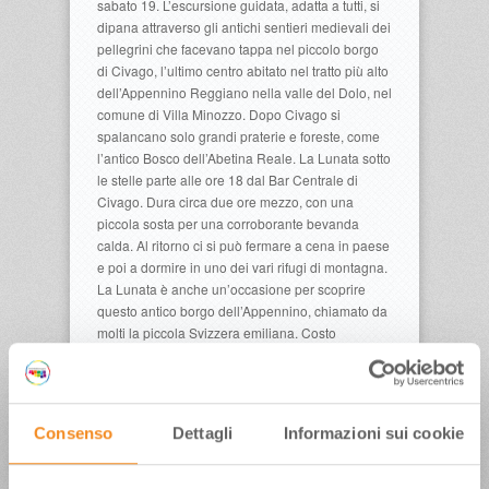
sabato 19. L’escursione guidata, adatta a tutti, si
dipana attraverso gli antichi sentieri medievali dei
pellegrini che facevano tappa nel piccolo borgo
di Civago, l’ultimo centro abitato nel tratto più alto
dell’Appennino Reggiano nella valle del Dolo, nel
comune di Villa Minozzo. Dopo Civago si
spalancano solo grandi praterie e foreste, come
l’antico Bosco dell’Abetina Reale. La Lunata sotto
le stelle parte alle ore 18 dal Bar Centrale di
Civago. Dura circa due ore mezzo, con una
piccola sosta per una corroborante bevanda
calda. Al ritorno ci si può fermare a cena in paese
e poi a dormire in uno dei vari rifugi di montagna.
La Lunata è anche un’occasione per scoprire
questo antico borgo dell’Appennino, chiamato da
molti la piccola Svizzera emiliana. Costo
ciaspolata15 euro. Chi non ha le ciaspole le può
noleggiare (10 euro). Info:
https://www.passidagigante.it/eventi/lunata-di-
civago-2/
.
Consenso
Dettagli
Informazioni sui cookie
Week-end di San Valentino sugli sci sul
Comprensorio del Cimone (Mo)
Con l’arrivo di febbraio in Appennino la stagione