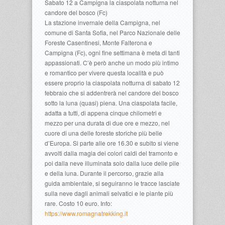
Sabato 12 a Campigna la ciaspolata notturna nel
candore del bosco (Fc)
La stazione invernale della Campigna, nel
comune di Santa Sofia, nel Parco Nazionale delle
Foreste Casentinesi, Monte Falterona e
Campigna (Fc), ogni fine settimana è meta di tanti
appassionati. C’è però anche un modo più intimo
e romantico per vivere questa località e può
essere proprio la ciaspolata notturna di sabato 12
febbraio che si addentrerà nel candore del bosco
sotto la luna (quasi) piena. Una ciaspolata facile,
adatta a tutti, di appena cinque chilometri e
mezzo per una durata di due ore e mezzo, nel
cuore di una delle foreste storiche più belle
d’Europa. Si parte alle ore 16.30 e subito si viene
avvolti dalla magia dei colori caldi del tramonto e
poi dalla neve illuminata solo dalla luce delle pile
e della luna. Durante il percorso, grazie alla
guida ambientale, si seguiranno le tracce lasciate
sulla neve dagli animali selvatici e le piante più
rare. Costo 10 euro. Info:
https://www.romagnatrekking.it