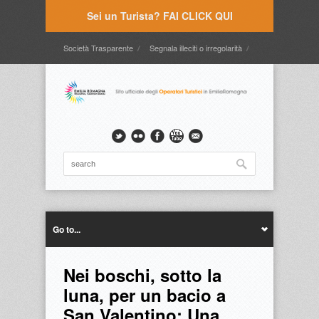
Sei un Turista? FAI CLICK QUI
Società Trasparente
Segnala illeciti o irregolarità
Timbrature
Webmail
Intranet
Intranet2
Go to...
Nei boschi, sotto la
luna, per un bacio a
San Valentino: Una