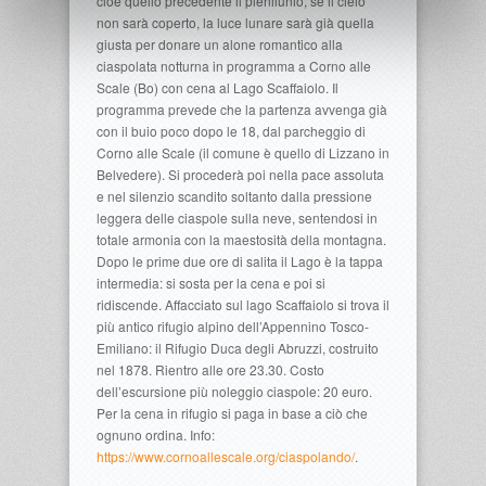
cioè quello precedente il plenilunio, se il cielo
non sarà coperto, la luce lunare sarà già quella
giusta per donare un alone romantico alla
ciaspolata notturna in programma a Corno alle
Scale (Bo) con cena al Lago Scaffaiolo. Il
programma prevede che la partenza avvenga già
con il buio poco dopo le 18, dal parcheggio di
Corno alle Scale (il comune è quello di Lizzano in
Belvedere). Si procederà poi nella pace assoluta
e nel silenzio scandito soltanto dalla pressione
leggera delle ciaspole sulla neve, sentendosi in
totale armonia con la maestosità della montagna.
Dopo le prime due ore di salita il Lago è la tappa
intermedia: si sosta per la cena e poi si
ridiscende. Affacciato sul lago Scaffaiolo si trova il
più antico rifugio alpino dell’Appennino Tosco-
Emiliano: il Rifugio Duca degli Abruzzi, costruito
nel 1878. Rientro alle ore 23.30. Costo
dell’escursione più noleggio ciaspole: 20 euro.
Per la cena in rifugio si paga in base a ciò che
ognuno ordina. Info:
https://www.cornoallescale.org/ciaspolando/
.