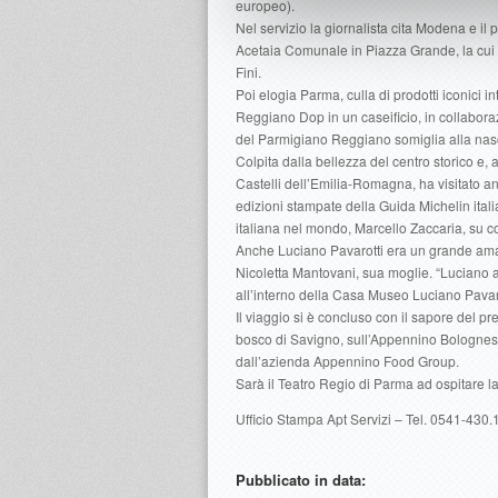
europeo).
Nel servizio la giornalista cita Modena e il
Acetaia Comunale in Piazza Grande, la cui 
Fini.
Poi elogia Parma, culla di prodotti iconici
Reggiano Dop in un caseificio, in collabor
del Parmigiano Reggiano somiglia alla nasci
Colpita dalla bellezza del centro storico e, 
Castelli dell’Emilia-Romagna, ha visitato a
edizioni stampate della Guida Michelin ital
italiana nel mondo, Marcello Zaccaria, su com
Anche Luciano Pavarotti era un grande amant
Nicoletta Mantovani, sua moglie. “Luciano a
all’interno della Casa Museo Luciano Pavar
Il viaggio si è concluso con il sapore del 
bosco di Savigno, sull’Appennino Bolognese
dall’azienda Appennino Food Group.
Sarà il Teatro Regio di Parma ad ospitare 
Ufficio Stampa Apt Servizi – Tel. 0541-430.
Pubblicato in data: