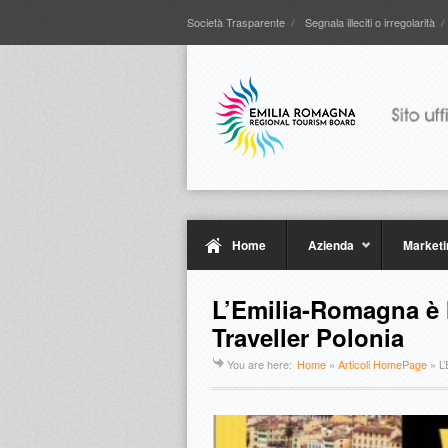
Società Trasparente
Segnala illeciti o irregolarità
Home
Azienda
Marketi
L’Emilia-Romagna è l
Traveller Polonia
You are here:
Home
»
Articoli HomePage
»
L