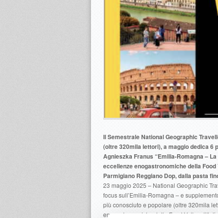
Il Semestrale National Geographic Travel
(oltre 320mila lettori), a maggio dedica 6
Agnieszka Franus “Emilia-Romagna – La reg
eccellenze enogastronomiche della Food Va
Parmigiano Reggiano Dop, dalla pasta fin
23 maggio 2025 – National Geographic Travel
focus sull’Emilia-Romagna – e supplemento 
più conosciuto e popolare (oltre 320mila lett
enogastronomiche della Food Valley d’Italia