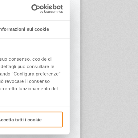
Informazioni sui cookie
o suo consenso, cookie di
 dettagli può consultare le
ccando “Configura preferenze”.
 può revocare il consenso
l corretto funzionamento del
ccetta tutti i cookie