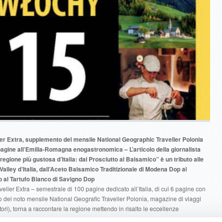
ler Extra, supplemento del mensile National Geographic Traveller Polonia
 pagine all’Emilia-Romagna enogastronomica – L’articolo della giornalista
ione più gustosa d’Italia: dal Prosciutto al Balsamico” è un tributo alle
lley d’Italia, dall’Aceto Balsamico Traditizionale di Modena Dop al
o al Tartufo Bianco di Savigno Dop
ler Extra – semestrale di 100 pagine dedicato all’Italia, di cui 6 pagine con
del noto mensile National Geografic Traveller Polonia, magazine di viaggi
ori), torna a raccontare la regione mettendo in risalto le eccellenze
.