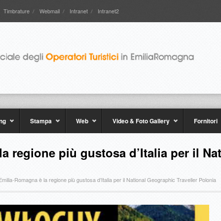
Timbrature
Webmail
Intranet
Intranet2
ng
Stampa
Web
Video & Foto Gallery
Fornitori
a regione più gustosa d’Italia per il N
’Emilia-Romagna è la regione più gustosa d’Italia per il National Geographic Traveller Polonia