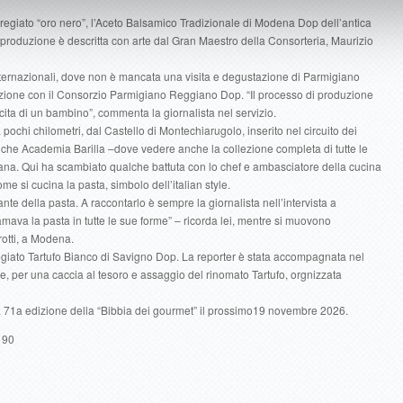
 pregiato “oro nero”, l’Aceto Balsamico Tradizionale di Modena Dop dell’antica
produzione è descritta con arte dal Gran Maestro della Consorteria, Maurizio
 internazionali, dove non è mancata una visita e degustazione di Parmigiano
azione con il Consorzio Parmigiano Reggiano Dop. “Il processo di produzione
ta di un bambino”, commenta la giornalista nel servizio.
a pochi chilometri, dal Castello di Montechiarugolo, inserito nel circuito dei
nche Academia Barilla –dove vedere anche la collezione completa di tutte le
iana. Qui ha scambiato qualche battuta con lo chef e ambasciatore della cucina
e si cucina la pasta, simbolo dell’italian style.
e della pasta. A raccontarlo è sempre la giornalista nell’intervista a
mava la pasta in tutte le sue forme” – ricorda lei, mentre si muovono
otti, a Modena.
pregiato Tartufo Bianco di Savigno Dop. La reporter è stata accompagnata nel
, per una caccia al tesoro e assaggio del rinomato Tartufo, orgnizzata
la 71a edizione della “Bibbia dei gourmet” il prossimo19 novembre 2026.
190