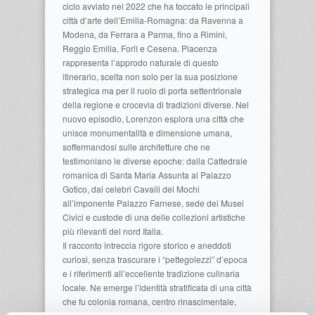
ciclo avviato nel 2022 che ha toccato le principali
città d’arte dell’Emilia-Romagna: da Ravenna a
Modena, da Ferrara a Parma, fino a Rimini,
Reggio Emilia, Forlì e Cesena. Piacenza
rappresenta l’approdo naturale di questo
itinerario, scelta non solo per la sua posizione
strategica ma per il ruolo di porta settentrionale
della regione e crocevia di tradizioni diverse. Nel
nuovo episodio, Lorenzon esplora una città che
unisce monumentalità e dimensione umana,
soffermandosi sulle architetture che ne
testimoniano le diverse epoche: dalla Cattedrale
romanica di Santa Maria Assunta al Palazzo
Gotico, dai celebri Cavalli del Mochi
all’imponente Palazzo Farnese, sede dei Musei
Civici e custode di una delle collezioni artistiche
più rilevanti del nord Italia.
Il racconto intreccia rigore storico e aneddoti
curiosi, senza trascurare i “pettegolezzi” d’epoca
e i riferimenti all’eccellente tradizione culinaria
locale. Ne emerge l’identità stratificata di una città
che fu colonia romana, centro rinascimentale,