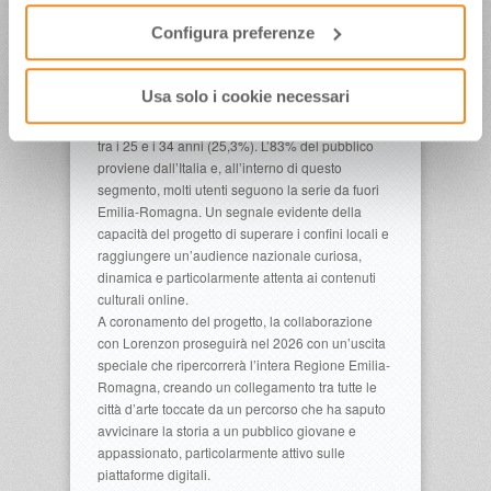
persone diverse, affermandosi come uno dei
Configura preferenze
progetti digitali più seguiti dedicati alla scoperta
del patrimonio culturale dell’Emilia-Romagna.
Anche i dati demografici confermano questa
Usa solo i cookie necessari
ampia partecipazione: il 78,9% dei visualizzatori
dei contenuti ha tra i 18 e i 54 anni, con un picco
tra i 25 e i 34 anni (25,3%). L’83% del pubblico
proviene dall’Italia e, all’interno di questo
segmento, molti utenti seguono la serie da fuori
Emilia-Romagna. Un segnale evidente della
capacità del progetto di superare i confini locali e
raggiungere un’audience nazionale curiosa,
dinamica e particolarmente attenta ai contenuti
culturali online.
A coronamento del progetto, la collaborazione
con Lorenzon proseguirà nel 2026 con un’uscita
speciale che ripercorrerà l’intera Regione Emilia-
Romagna, creando un collegamento tra tutte le
città d’arte toccate da un percorso che ha saputo
avvicinare la storia a un pubblico giovane e
appassionato, particolarmente attivo sulle
piattaforme digitali.