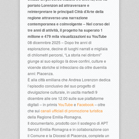
portato Lorenzon ad attraversare e
reinterpretare le principali Città d’Arte della
regione attraverso una narrazione
contemporanea e coinvolgente – Nel corso dei
tre anni di attività, il progetto ha superato 1
milione e 479 mila visualizzazioni su YouTube
08 dicemnbre 2025 – Dopo tre anni di
esplorazione, decine di luoghi narrati e migliaia
di chilometri percorsi, “La storia nei dintorni”
giunge al suo epilogo là dove confini, culture e
vicende storiche si intrecciano da oltre duemila
anni: Piacenza.
È alla città emiliana che Andrea Lorenzon dedica
l’episodio conclusivo del suo progetto di
divulgazione culturale, in uscita martedì 9
dicembre alle ore 12.00 sulle sue piattaforme
digitali – in primis
YouTube
e
Facebook
– oltre
che sui
canali ufficiali di promozione turistica
della Regione Emilia-Romagna.
Il documentario, prodotto con il sostegno di APT
Servizi Emilia-Romagna e in collaborazione con
il Comune e la Diocesi di Piacenza, completa un