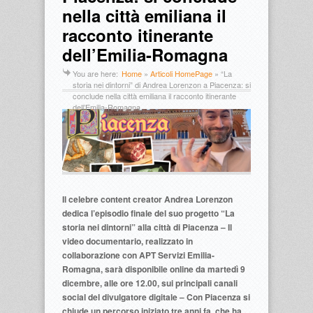
nella città emiliana il
racconto itinerante
dell’Emilia-Romagna
You are here:
Home
»
Articoli HomePage
»
“La
storia nei dintorni” di Andrea Lorenzon a Piacenza: si
conclude nella città emiliana il racconto itinerante
dell’Emilia-Romagna
Il celebre content creator Andrea Lorenzon
dedica l’episodio finale del suo progetto “La
storia nei dintorni” alla città di Piacenza – Il
video documentario, realizzato in
collaborazione con APT Servizi Emilia-
Romagna, sarà disponibile online da martedì 9
dicembre, alle ore 12.00, sui principali canali
social del divulgatore digitale – Con Piacenza si
chiude un percorso iniziato tre anni fa, che ha