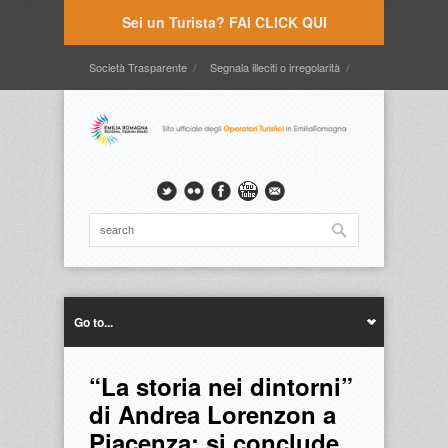
Sei un Turista? FAI CLICK QUI
Società Trasparente
Segnala illeciti o irregolarità
Timbrature
Webmail
Intranet
Intranet2
Go to...
“La storia nei dintorni”
di Andrea Lorenzon a
Piacenza: si conclude