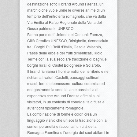
destinazione sotto il brand Around Faenza, un
marchio che vuole unire le diverse anime di un
territorio dell’entroterra romagnolo, che va dalla
Via Emilia al Parco Regionale della Vena del
Gesso patrimonio UNESCO.
Fanno parte dell’Unione dei Comuni: Faenza,
Città Creativa UNESCO, Brisighella, riconosciuta
tra I Borghi Più Belli d’Italia, Casola Valsenio,
Paese delle erbe e dei frutti dimenticati, Riolo
Terme con la sua secolare tradizione di bagni, e i
borghi rurali di Castel Bolognese e Solarolo.
Il brand richiama i filoni tematici del territorio e ne
richiama i valori. Castelli, paesaggi collinari,
musei, terme e benessere, cultura ceramica ed
enogastronomia sono le tante possibilità di
esperienza che Around Faenza offre ai suoi
visitatori, in un contesto di convivialità diffusa e
autenticità tipicamente romagnole.
La combinazione di forme e colori crea un
linguaggio visivo che unisce la tradizione con la
contemporaneità e racconta l’unicità della
Romagna Faentina e l’energia dei suoi abitanti in