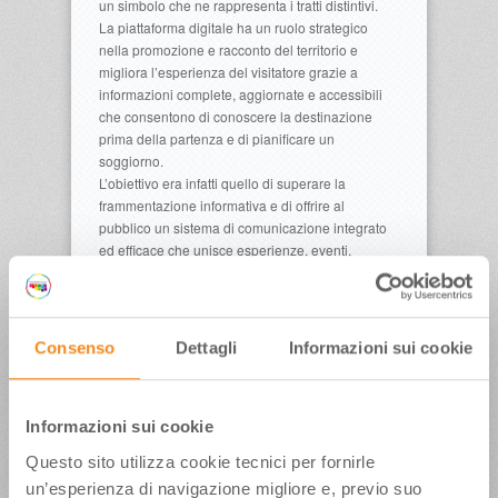
un simbolo che ne rappresenta i tratti distintivi.
La piattaforma digitale ha un ruolo strategico
nella promozione e racconto del territorio e
migliora l’esperienza del visitatore grazie a
informazioni complete, aggiornate e accessibili
che consentono di conoscere la destinazione
prima della partenza e di pianificare un
soggiorno.
L’obiettivo era infatti quello di superare la
frammentazione informativa e di offrire al
pubblico un sistema di comunicazione integrato
ed efficace che unisce esperienze, eventi,
percorsi, punti di interesse e idee di viaggio.
Il progetto è ideato per connettere viaggiatori e
operatori locali in modo innovativo e propone
un’esperienza user friendly per pianificare in tutta
Consenso
Dettagli
Informazioni sui cookie
comodità il proprio soggiorno. Il sito è responsive
e pensato per essere navigato con facilità dai
dispositivi mobili.
Informazioni sui cookie
Lo strumento è stato popolato anche grazie al
coinvolgimento diretto degli operatori locali,
Questo sito utilizza cookie tecnici per fornirle
chiamati a valorizzare le proprie attività in una
un’esperienza di navigazione migliore e, previo suo
vetrina comune che promuove l’intero sistema