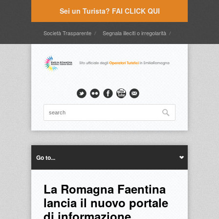
Sei un Turista? FAI CLICK QUI
Società Trasparente
Segnala illeciti o irregolarità
Timbrature
Webmail
Intranet
Intranet2
Go to...
La Romagna Faentina
lancia il nuovo portale
di informazione