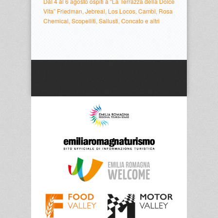
Dal 4 al 6 agosto ospiti a “La Terrazza della Dolce
Vita” Friedman, Jebreal, Los Locos, Cambi, Rosa
Chemical, Scopelliti, Sallusti, Concato e altri