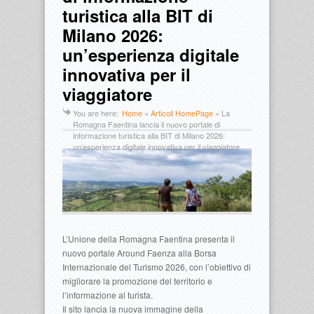
turistica alla BIT di
Milano 2026:
un’esperienza digitale
innovativa per il
viaggiatore
You are here:
Home
»
Articoli HomePage
»
La
Romagna Faentina lancia il nuovo portale di
informazione turistica alla BIT di Milano 2026:
un’esperienza digitale innovativa per il viaggiatore
L’Unione della Romagna Faentina presenta il
nuovo portale Around Faenza alla Borsa
Internazionale del Turismo 2026, con l’obiettivo di
migliorare la promozione del territorio e
l’informazione al turista.
Il sito lancia la nuova immagine della