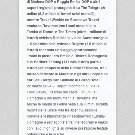
di Modena DOP e Reggio Emilia DOP e altri
sapori regionali protagonisti su The Telegraph
online (8,2 milioni di lettori unici mensili),
mentre Travel Weekly ed Euronews Travel
esaltano Ravenna con i suoi mosaici e la
Tomba di Dante, e The Times (oltre 1 milione di
lettori) celebra Rimini e la vicina Santarcangelo
– Il bisettimanale tedesco Brigitte (1,6 milioni di
lettori) racconta un viaggio gastronomico
“mani in pasta” tra Emilia e Riviera Romagnola
e la Berliner Zeitung (117mila lettori) porta i
lettori alla scoperta della Rimini Felliniana, tra il
museo dedicato al Maestro e gli altri luoghi a lui
cari, dal Borgo San Giuliano al Grand Hotel
22 marzo 2024 – I sapori inconfondibili della
Food Valley, il fascino dei castelli in Emilia-
Romagna e dei monumenti a Ravenna, ma
anche la magia di Fellini nella sua Rimini, località
regina della Dolce Vita tra aperitivi, reliquie
romane e testimonianze rinascimentali: l’Emilia-
Romagna è protagonista fra fine febbraio e marzo
con i suoi highlights su diverse prestigiose testate
britanniche e tedesche.