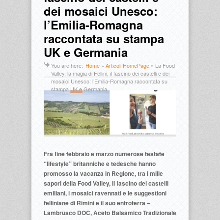
dei mosaici Unesco:
l’Emilia-Romagna
raccontata su stampa
UK e Germania
You are here:
Home
»
Articoli HomePage
»
La Food
Valley, la magia di Fellini, il fascino dei castelli e dei
mosaici Unesco: l’Emilia-Romagna raccontata su
stampa UK e Germania
Fra fine febbraio e marzo numerose testate
“lifestyle” britanniche e tedesche hanno
promosso la vacanza in Regione, tra i mille
sapori della Food Valley, il fascino dei castelli
emiliani, i mosaici ravennati e le suggestioni
felliniane di Rimini e il suo entroterra –
Lambrusco DOC, Aceto Balsamico Tradizionale