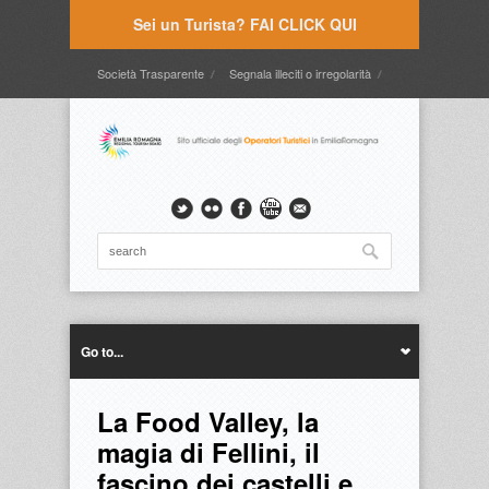
Sei un Turista? FAI CLICK QUI
Società Trasparente
Segnala illeciti o irregolarità
Timbrature
Webmail
Intranet
Intranet2
Go to...
La Food Valley, la
magia di Fellini, il
fascino dei castelli e