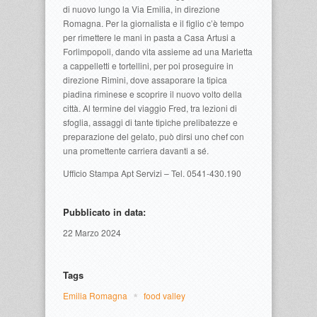
di nuovo lungo la Via Emilia, in direzione
Romagna. Per la giornalista e il figlio c’è tempo
per rimettere le mani in pasta a Casa Artusi a
Forlimpopoli, dando vita assieme ad una Marietta
a cappelletti e tortellini, per poi proseguire in
direzione Rimini, dove assaporare la tipica
piadina riminese e scoprire il nuovo volto della
città. Al termine del viaggio Fred, tra lezioni di
sfoglia, assaggi di tante tipiche prelibatezze e
preparazione del gelato, può dirsi uno chef con
una promettente carriera davanti a sé.
Ufficio Stampa Apt Servizi – Tel. 0541-430.190
Pubblicato in data:
22 Marzo 2024
Tags
Emilia Romagna
food valley