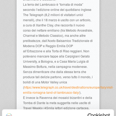
La terra del Lambrusco è “tornata di moda”
secondo l’edizione online del quotidiano inglese
The Telegraph (8,2 milioni di visitatori unici
mensili), che il 18 marzo è uscito con un articolo,
a cura di Xanthe Clay, che racconta il nuovo
corso del nettare emiliano (tra Metodo Ancestrale,
Charmat e Metodo Classico), ma anche altre
prelibatezze, dall’Aceto Balsamico Tradizionale di
Modena DOP e Reggio Emilia DOP
all’Erbazzone e alla Torta di Riso reggiani. Non
potevano mancare tappe alla Carpigiani Gelato
University, a Bologna, e a Casa Maria Luigia di
Massimo Bottura, nella campagna modenese.
Senza dimenticare che dalla stessa terra che
produce tali delizie partono, verso tutto il mondo, i
bolidi di una Motor Valley unica
(
https://www.telegraph.co.uk/travel/destinations/europe/italy/visit-
emilia-romagna-land-of-lambrusco-italy/
).
È invece la Ravenna dei mosaici bizantini e della
Tomba di Dante la meta suggerita nelle uscite di
Travel Weekly (45mila lettori edizione cartacea,
147 mila quella online), Euronews Travel e Yahoo