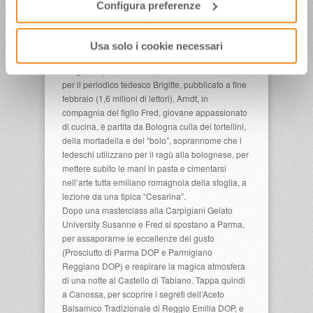
una tappa al Grand Hotel, per ammirare la Suite
Configura preferenze
315, sempre riservata al regista riminese quando,
alle ore più diverse, ritornava nella sua città
natale spinto dalla nostalgia.
Usa solo i cookie necessari
È un vero e proprio reportage lungo la Via Emilia
del gusto quello che Susanne Arndt ha realizzato
per il periodico tedesco Brigitte, pubblicato a fine
febbraio (1,6 milioni di lettori). Arndt, in
compagnia del figlio Fred, giovane appassionato
di cucina, è partita da Bologna culla dei tortellini,
della mortadella e del “bolo”, soprannome che i
tedeschi utilizzano per il ragù alla bolognese, per
mettere subito le mani in pasta e cimentarsi
nell’arte tutta emiliano romagnola della sfoglia, a
lezione da una tipica “Cesarina”.
Dopo una masterclass alla Carpigiani Gelato
University Susanne e Fred si spostano a Parma,
per assaporarne le eccellenze del gusto
(Prosciutto di Parma DOP e Parmigiano
Reggiano DOP) e respirare la magica atmosfera
di una notte al Castello di Tabiano. Tappa quindi
a Canossa, per scoprire i segreti dell’Aceto
Balsamico Tradizionale di Reggio Emilia DOP, e