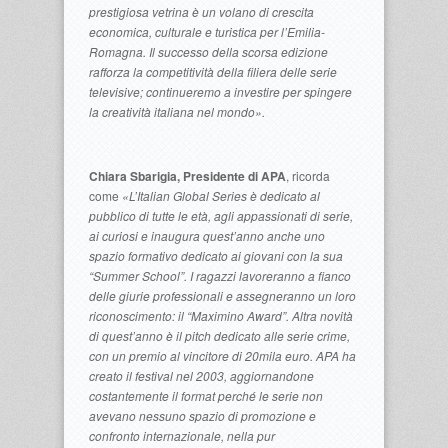
prestigiosa vetrina è un volano di crescita
economica, culturale e turistica per l’Emilia-
Romagna. Il successo della scorsa edizione
rafforza la competitività della filiera delle serie
televisive; continueremo a investire per spingere
la creatività italiana nel mondo».
Chiara Sbarigia, Presidente di APA
, ricorda
come
«L’Italian Global Series è dedicato al
pubblico di tutte le età, agli appassionati di serie,
ai curiosi e inaugura quest’anno anche uno
spazio formativo dedicato ai giovani con la sua
“Summer School”. I ragazzi lavoreranno a fianco
delle giurie professionali e assegneranno un loro
riconoscimento: il “Maximino Award”. Altra novità
di quest’anno è il pitch dedicato alle serie crime,
con un premio al vincitore di 20mila euro. APA ha
creato il festival nel 2003, aggiornandone
costantemente il format perché le serie non
avevano nessuno spazio di promozione e
confronto internazionale, nella pur