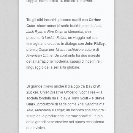
coppia, hanno circa 10 milioni di follower.
Tra gli altri incontri spiccano quelli con
Carlton
Cuse
, showrunner di serie iconiche come
Lost
,
Jack Ryan
e
Five Days at Memorial
, che
presenterà
Lost in Fellini
, un viaggio nel suo
immaginario creativo in dialogo con
John Ridley
,
premio Oscar per
12 anni schiavo
e autore di
American Crime
. Un confronto tra due maestri
della narrazione moderna, capaci di ridefinire il
linguaggio della serialità globale.
Di grande rilievo anche il dialogo tra
David W.
Zucker
, Chief Creative Officer di Scott Free – la
società fondata da Ridley e Tony Scott – e
Steve
Stark
, produttore di serie come
The Handmaid’s
Tale
,
Mercoledì
e
Fargo
: un incontro che esplora il
futuro della produzione internazionale e il ruolo
delle grandi case creative nel nuovo ecosistema
audiovisivo.