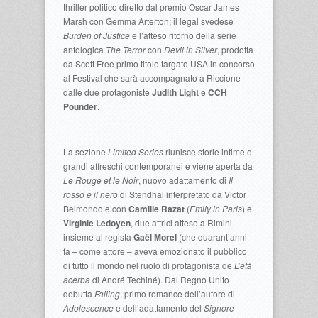
thriller politico diretto dal premio Oscar James
Marsh con Gemma Arterton; il legal svedese
Burden of Justice
e l’atteso ritorno della serie
antologica
The Terror
con
Devil in Silver
, prodotta
da Scott Free primo titolo targato USA in concorso
al Festival che sarà accompagnato a Riccione
dalle due protagoniste
Judith Light
e
CCH
Pounder
.
La sezione
Limited Series
riunisce storie intime e
grandi affreschi contemporanei e viene aperta da
Le Rouge et le Noir
, nuovo adattamento di
Il
rosso e il nero
di Stendhal interpretato da Victor
Belmondo e con
Camille Razat
(
Emily in Paris
) e
Virginie Ledoyen
, due attrici attese a Rimini
insieme al regista
Gaël Morel
(che quarant’anni
fa – come attore – aveva emozionato il pubblico
di tutto il mondo nel ruolo di protagonista de
L’età
acerba
di André Techiné). Dal Regno Unito
debutta
Falling
, primo romance dell’autore di
Adolescence
e dell’adattamento del
Signore