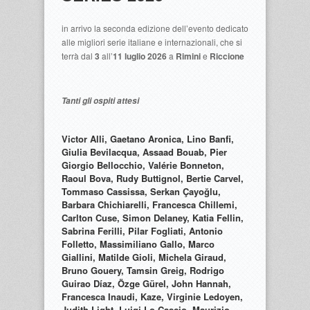
in arrivo la seconda edizione dell’evento dedicato
alle migliori serie italiane e internazionali, che si
terrà dal
3
all’
11 luglio 2026
a
Rimini
e
Riccione
Tanti gli ospiti attesi
Victor Alli, Gaetano Aronica, Lino Banfi,
Giulia Bevilacqua, Assaad Bouab, Pier
Giorgio Bellocchio, Valérie Bonneton,
Raoul Bova, Rudy Buttignol, Bertie Carvel,
Tommaso Cassissa, Serkan Çayoğlu,
Barbara Chichiarelli, Francesca Chillemi,
Carlton Cuse, Simon Delaney, Katia Fellin,
Sabrina Ferilli, Pilar Fogliati, Antonio
Folletto, Massimiliano Gallo, Marco
Giallini, Matilde Gioli, Michela Giraud,
Bruno Gouery, Tamsin Greig, Rodrigo
Guirao Díaz, Özge Gürel, John Hannah,
Francesca Inaudi, Kaze, Virginie Ledoyen,
Judith Light, Luigi Lo Cascio, Maurizio