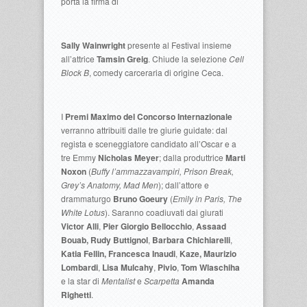
porta la firma di
Sally Wainwright
presente al Festival insieme
all’attrice
Tamsin Greig
. Chiude la selezione
Cell
Block B
, comedy carceraria di origine Ceca.
I
Premi Maximo del Concorso Internazionale
verranno attribuiti dalle tre giurie guidate: dal
regista e sceneggiatore candidato all’Oscar e a
tre Emmy
Nicholas Meyer
; dalla produttrice
Marti
Noxon
(
Buffy l’ammazzavampiri, Prison Break,
Grey’s Anatomy, Mad Men
); dall’attore e
drammaturgo
Bruno Goeury
(
Emily in Paris, The
White Lotus
). Saranno coadiuvati dai giurati
Victor Alli
,
Pier Giorgio Bellocchio
,
Assaad
Bouab, Rudy Buttignol
,
Barbara Chichiarelli
,
Katia Fellin, Francesca Inaudi
,
Kaze, Maurizio
Lombardi
,
Lisa Mulcahy
,
Pivio
,
Tom Wlaschiha
e la star di
Mentalist
e
Scarpetta
Amanda
Righetti
.