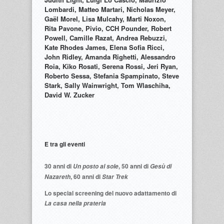
Lombardi, Matteo Martari, Nicholas Meyer,
Gaël Morel, Lisa Mulcahy, Marti Noxon,
Rita Pavone, Pivio, CCH Pounder, Robert
Powell, Camille Razat, Andrea Rebuzzi,
Kate Rhodes James, Elena Sofia Ricci,
John Ridley, Amanda Righetti, Alessandro
Roia, Kiko Rosati, Serena Rossi, Jeri Ryan,
Roberto Sessa, Stefania Spampinato, Steve
Stark, Sally Wainwright, Tom Wlaschiha,
David W. Zucker
E tra gli eventi
30
anni di
,
50
anni di
Un posto al sole
Gesù di
,
60
anni di
Nazareth
Star Trek
Lo special screening del nuovo adattamento di
La casa nella prateria