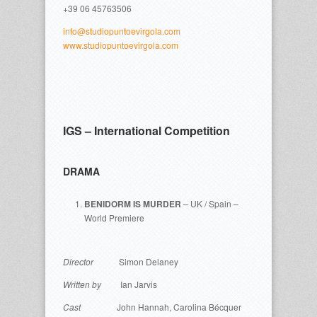
+39 06 45763506
info@studiopuntoevirgola.com
www.studiopuntoevirgola.com
IGS – International Competition
DRAMA
BENIDORM IS MURDER
– UK / Spain –
World Premiere
Director
Simon Delaney
Written by
Ian Jarvis
Cast
John Hannah, Carolina Bécquer