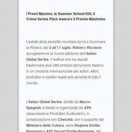
i Premi Maximo, la Summer School IGS, il
Crime Series Pitch Award e il Premio Maximino
L’estate della serialità mondiale torna a illuminare
la Riviera: dal
3 all’11 luglio
,
Rimini
e
Riccione
accoglieranno la nuova edizione dell’
Italian
Global Series
, il festival che ha saputo
trasformare due città simbolo del turismo italiano
in un crocevia internazionale per autori, attori,
produttori e creativi legati alla serialità di tutto il
mondo.
L’
Italian Global Series
, diretto da
Marco
Spagnoli
, è ideato e organizzato da
APA
(Associazione Produttori Audiovisivi), in
collaborazione con
Cinecittà
, con il supporto del
Ministero della Cultura
, della
Regione Emilia-
Romagna
e
APT Servizi Emilia-Romagna
, dei