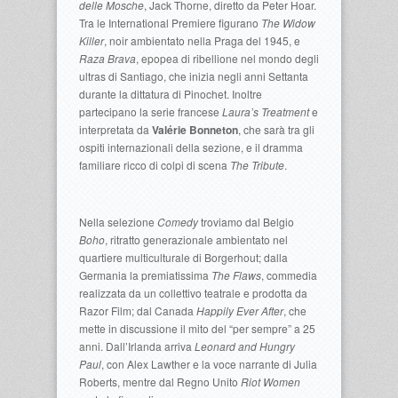
delle Mosche
, Jack Thorne, diretto da Peter Hoar.
Tra le International Premiere figurano
The Widow
Killer
, noir ambientato nella Praga del 1945, e
Raza Brava
, epopea di ribellione nel mondo degli
ultras di Santiago, che inizia negli anni Settanta
durante la dittatura di Pinochet. Inoltre
partecipano la serie francese
Laura’s Treatment
e
interpretata da
Valérie Bonneton
, che sarà tra gli
ospiti internazionali della sezione, e il dramma
familiare ricco di colpi di scena
The Tribute
.
Nella selezione
Comedy
troviamo dal Belgio
Boho
, ritratto generazionale ambientato nel
quartiere multiculturale di Borgerhout; dalla
Germania la premiatissima
The Flaws
, commedia
realizzata da un collettivo teatrale e prodotta da
Razor Film; dal Canada
Happily Ever After
, che
mette in discussione il mito del “per sempre” a 25
anni. Dall’Irlanda arriva
Leonard and Hungry
Paul
, con Alex Lawther e la voce narrante di Julia
Roberts, mentre dal Regno Unito
Riot Women