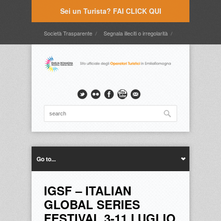
Sei un Turista? FAI CLICK QUI
Società Trasparente
Segnala illeciti o irregolarità
Timbrature
Webmail
Intranet
Intranet2
Go to...
IGSF – ITALIAN
GLOBAL SERIES
FESTIVAL 3-11 LUGLIO