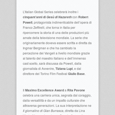
L’Italian Global Series celebrerà inoltre i
cinquant’anni di
con
Robert
Gesù di Nazareth
Powell
, protagonista indimenticabile dell’opera di
Franco Zeffirelli, che torna in Italia per
ripercorrere la storia di una delle produzioni più
amate della televisione mondiale. La serie che
originariamente doveva essere scritta e diretta da
Ingmar Bergman e che ha cambiato la
percezione dei Vangeli a livello mondiale grazie
al talento del maestro italiano e dell’immenso
cast scelto, sarà discussa da Powell, dalla
giornalista di Avvenire,
Tiziana Lupi
, e dal
direttore del Torino Film Festival
Giulio Base
.
Il
Maximo Excellence Award
a
Rita Pavone
celebra una carriera unica, segnata dal coraggio,
dalla versatilità e da un impatto culturale che
attraversa generazioni. La sua interpretazione ne
Il giornalino di Gian Burrasca
, diretta da Lina