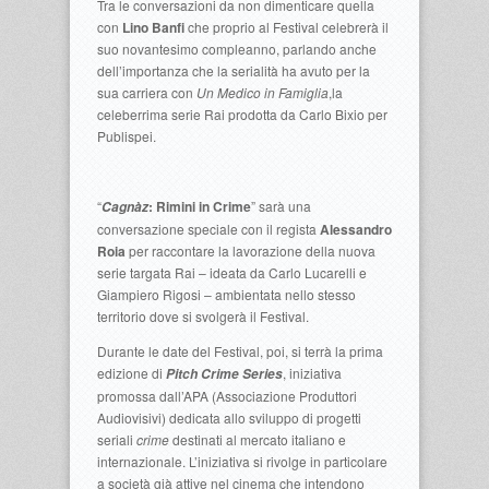
Tra le conversazioni da non dimenticare quella
con
Lino Banfi
che proprio al Festival celebrerà il
suo novantesimo compleanno, parlando anche
dell’importanza che la serialità ha avuto per la
sua carriera con
Un Medico in Famiglia
,la
celeberrima serie Rai prodotta da Carlo Bixio per
Publispei.
“
: Rimini in Crime
” sarà una
Cagnàz
conversazione speciale con il regista
Alessandro
Roia
per raccontare la lavorazione della nuova
serie targata Rai – ideata da Carlo Lucarelli e
Giampiero Rigosi – ambientata nello stesso
territorio dove si svolgerà il Festival.
Durante le date del Festival, poi, si terrà la prima
edizione di
, iniziativa
Pitch Crime Series
promossa dall’APA (Associazione Produttori
Audiovisivi) dedicata allo sviluppo di progetti
seriali
crime
destinati al mercato italiano e
internazionale. L’iniziativa si rivolge in particolare
a società già attive nel cinema che intendono