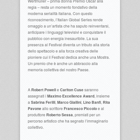
Wertmüller – prima donna Premio Oscar alla
regia – resta un momento fondativo della
moderna serialità italiana. Con questo
riconoscimento, l’Italian Global Series rende
omaggio a un’artista che ha saputo reinventarsi,
anticipare i linguaggi televisivi e conquistare il
pubblico con energia inesauribile. La sua
presenza al Festival diventa un tributo alla storia
dello spettacolo e alla forza creativa delle
pioniere cui il Festival dedica anche una Mostra.
Un premio che è anche un abbraccio alla
memoria collettiva del nostro Paese.
A
Robert Powell
e
Carlton Cuse
saranno
assegnati i
Maximo Excellence Award
, insieme
a
Sabrina Ferilli
,
Marco Giallini
,
Lino Banfi
,
Rita
Pavone
allo scrittore
Francesco Piccolo
e al
produttore
Roberto Sessa
, premiati per un
percorso artistico che ha segnato l’immaginario
collettivo.