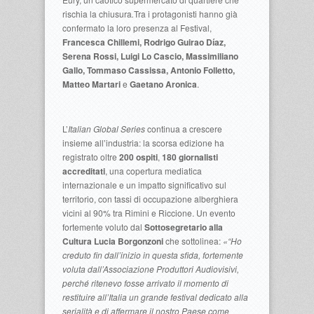
rischia la chiusura
.
Tra i protagonisti hanno già
confermato la loro presenza al Festival,
Francesca Chillemi, Rodrigo Guirao Díaz,
Serena Rossi, Luigi Lo Cascio, Massimiliano
Gallo, Tommaso Cassissa, Antonio Folletto,
Matteo Martari
e
Gaetano Aronica
.
L’
Italian Global Series
continua a crescere
insieme all’industria: la scorsa edizione ha
registrato oltre
200 ospiti
,
180 giornalisti
accreditati
, una copertura mediatica
internazionale e un impatto significativo sul
territorio, con tassi di occupazione alberghiera
vicini al 90% tra Rimini e Riccione. Un evento
fortemente voluto dal
Sottosegretario alla
Cultura Lucia Borgonzoni
che sottolinea:
«“Ho
creduto fin dall’inizio in questa sfida, fortemente
voluta dall’Associazione Produttori Audiovisivi,
perché ritenevo fosse arrivato il momento di
restituire all’Italia un grande festival dedicato alla
serialità e di affermare il nostro Paese come