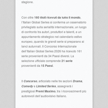
stagione.
Con oltre
160 titoli ricevuti da tutto il mondo
,
l’Italian Global Series si conferma un osservatorio
privilegiato sulla serialità internazionale, un luogo
di confronto tra autori, produttori e talenti, e un
appuntamento strategico nel calendario estivo
europeo, quando le grandi serie si preparano ai
lanci autunnali. Il Concorso Internazionale
dell’Italian Global Series 2026 ha ricevuto 161
serie provenienti da 34 Paesi diversi. La
selezione ufficiale comprende
21 serie
provenienti da
15 Paesi
.
Il
, articolato nelle tre sezioni
,
Concorso
Drama
e
, assegnerà i
Comedy
Limited Series
prestigiosi
Premi Maximo
, tra i riconoscimenti più
autorevoli dell’audiovisivo italiano.