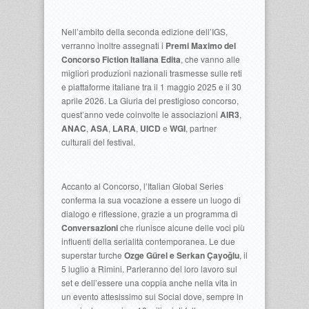
Nell’ambito della seconda edizione dell’IGS,
verranno inoltre assegnati i
Premi Maximo del
Concorso Fiction Italiana Edita
, che vanno alle
migliori produzioni nazionali trasmesse sulle reti
e piattaforme italiane tra il 1 maggio 2025 e il 30
aprile 2026. La Giuria del prestigioso concorso,
quest’anno vede coinvolte le associazioni
AIR3
,
ANAC
,
ASA
,
LARA
,
UICD
e
WGI
, partner
culturali del festival.
Accanto al Concorso, l’Italian Global Series
conferma la sua vocazione a essere un luogo di
dialogo e riflessione, grazie a un programma di
Conversazioni
che riunisce alcune delle voci più
influenti della serialità contemporanea. Le due
superstar turche
Ozge Gürel e Serkan Çayoğlu
, il
5 luglio a Rimini. Parleranno del loro lavoro sul
set e dell’essere una coppia anche nella vita in
un evento attesissimo sui Social dove, sempre in