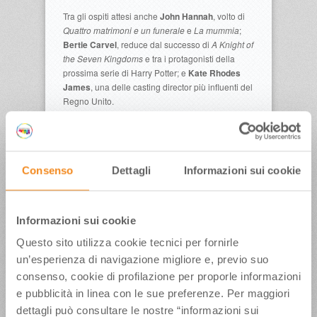
Tra gli ospiti attesi anche
John Hannah
, volto di
Quattro matrimoni e un funerale
e
La mummia
;
Bertie Carvel
, reduce dal successo di
A Knight of
the Seven Kingdoms
e tra i protagonisti della
prossima serie di Harry Potter; e
Kate Rhodes
James
, una delle casting director più influenti del
Regno Unito.
In un’epoca di guerra e pace due eventi
celebreranno i
60 anni della serie
Consenso
Dettagli
Informazioni sui cookie
fantascientifica
andata per la prima
Star Trek
volta in onda nell’autunno del 1966, durante il
conflitto del Vietnam di cui, in qualche maniera, fu
uno specchio e una metafora. L’8 luglio a
Informazioni sui cookie
Riccione ci sarà la proiezione speciale in
Questo sito utilizza cookie tecnici per fornirle
anteprima di un episodio della nuova stagione di
un’esperienza di navigazione migliore e, previo suo
. La quarta
Star Trek: Strange New Worlds
stagione della serie debutterà, a seguire l’evento,
consenso, cookie di profilazione per proporle informazioni
il 23 luglio su Paramount+.
e pubblicità in linea con le sue preferenze. Per maggiori
dettagli può consultare le nostre “informazioni sui