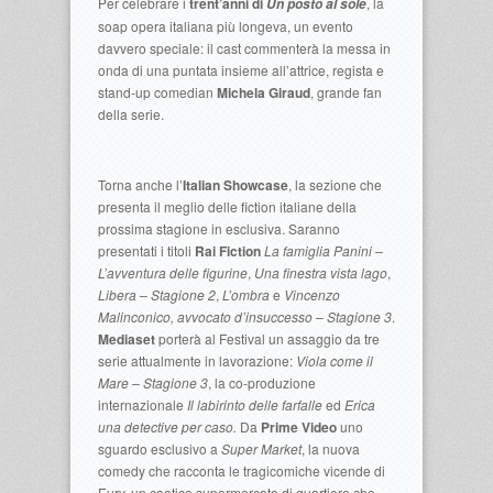
Per celebrare i
trent’anni di
, la
Un posto al sole
soap opera italiana più longeva, un evento
davvero speciale: il cast commenterà la messa in
onda di una puntata insieme all’attrice, regista e
stand-up comedian
Michela Giraud
, grande fan
della serie.
Torna anche l’
Italian Showcase
, la sezione che
presenta il meglio delle fiction italiane della
prossima stagione in esclusiva. Saranno
presentati i titoli
Rai Fiction
La famiglia Panini –
L’avventura delle figurine
,
Una finestra vista lago
,
Libera – Stagione 2
,
L’ombra
e
Vincenzo
Malinconico, avvocato d’insuccesso – Stagione 3
.
Mediaset
porterà al Festival un assaggio da tre
serie attualmente in lavorazione:
Viola come il
Mare – Stagione 3
, la co-produzione
internazionale
Il labirinto delle farfalle
ed
Erica
una detective per caso.
Da
Prime Video
uno
sguardo esclusivo a
Super Market
, la nuova
comedy che racconta le tragicomiche vicende di
Eury, un caotico supermercato di quartiere che