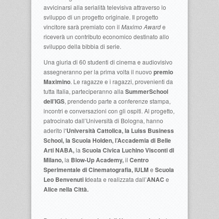
avvicinarsi alla serialità televisiva attraverso lo
sviluppo di un progetto originale. Il progetto
vincitore sarà premiato con il
Maximo Award
e
riceverà un contributo economico destinato allo
sviluppo della bibbia di serie.
Una giuria di 60 studenti di cinema e audiovisivo
assegneranno per la prima volta il nuovo
premio
Maximino
. Le ragazze e i ragazzi, provenienti da
tutta Italia, parteciperanno alla
SummerSchool
dell’IGS
, prendendo parte a conferenze stampa,
incontri e conversazioni con gli ospiti. Al progetto,
patrocinato dall’Università di Bologna, hanno
aderito l
‘Università Cattolica, la Luiss Business
School, la Scuola Holden, l’Accademia di Belle
Arti NABA,
la
Scuola Civica Luchino Visconti di
Milano,
la
Blow-Up Academy,
il
Centro
Sperimentale di Cinematografia, IULM
e
Scuola
Leo Benvenuti i
deata e realizzata dall’
ANAC
e
Alice nella Città.