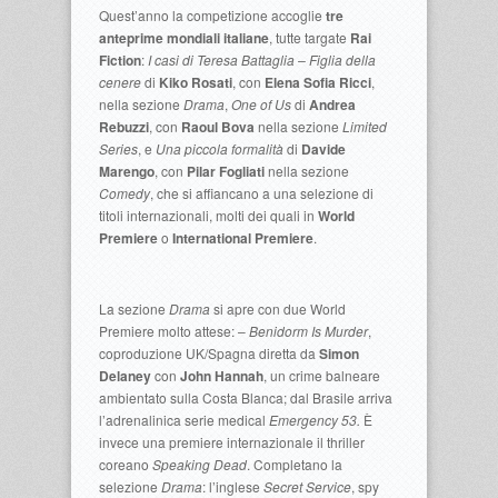
Quest’anno la competizione accoglie
tre
anteprime mondiali italiane
, tutte targate
Rai
Fiction
:
I casi di Teresa Battaglia – Figlia della
cenere
di
Kiko Rosati
, con
Elena Sofia Ricci
,
nella sezione
Drama
,
One of Us
di
Andrea
Rebuzzi
, con
Raoul Bova
nella sezione
Limited
Series
, e
Una piccola formalità
di
Davide
Marengo
, con
Pilar Fogliati
nella sezione
Comedy
, che si affiancano a una selezione di
titoli internazionali, molti dei quali in
World
Premiere
o
International Premiere
.
La sezione
Drama
si apre con due World
Premiere molto attese: –
Benidorm Is Murder
,
coproduzione UK/Spagna diretta da
Simon
Delaney
con
John Hannah
, un crime balneare
ambientato sulla Costa Blanca; dal Brasile arriva
l’adrenalinica serie medical
Emergency 53.
È
invece una premiere internazionale il thriller
coreano
Speaking Dead
. Completano la
selezione
Drama
: l’inglese
Secret Service
, spy