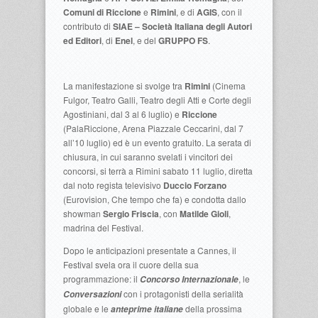
Comuni di Riccione
e
Rimini
, e di
AGIS
, con il
contributo di
SIAE – Società Italiana degli Autori
ed Editori
, di
Enel
, e del
GRUPPO FS
.
La manifestazione si svolge tra
Rimini
(Cinema
Fulgor, Teatro Galli, Teatro degli Atti e Corte degli
Agostiniani, dal 3 al 6 luglio) e
Riccione
(PalaRiccione, Arena Piazzale Ceccarini, dal 7
all’10 luglio) ed è un evento gratuito. La serata di
chiusura, in cui saranno svelati i vincitori dei
concorsi, si terrà a Rimini sabato 11 luglio, diretta
dal noto regista televisivo
Duccio Forzano
(Eurovision, Che tempo che fa) e condotta dallo
showman
Sergio Friscia
, con
Matilde Gioli
,
madrina del Festival.
Dopo le anticipazioni presentate a Cannes, il
Festival svela ora il cuore della sua
programmazione: il
, le
Concorso Internazionale
con i protagonisti della serialità
Conversazioni
globale e le
della prossima
anteprime italiane