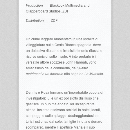
Production
Blackbox Multimedia and
Clapperboard Studios, ZDF
Distribution
ZDF
Un crime leggero ambientato in una località di
villeggiatura sulla Costa Blanca spagnola, dove
un detective riluttante e irresistibilmente rilassato
risolve omicidi sotto il sole. A interpretarlo è il
versatile attore scozzese John Hannah, volto
amatissimo della commedia, da
Quattro
matrimoni e un funerale
alla saga de
La Mummia
.
Dennis e Rosa formano un’improbabile coppia di
investigatori: lui è un ex poliziotto disilluso che
gestisce un pub malandato, lei un’aspirante
attrice. Insieme risolvono omicidi in hotel, locali,
campeggi e sulle spiagge, destreggiandosi tra
turisti ustionati dal sole, famiglie in lotta e denaro
scomparso, mentre l’ispettrice Maria e il suo