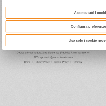
Accetta tutti i cook
Configura preferenze
Usa solo i cookie nece
Società costituita dalla
Regione Emilia Romagna
UnionCamere - N. 51008 P.I. 01886791209.
Codice univoco fatturazione elettronica (Pubblica Amministrazione)
PEC: aptservizi@pec.aptservizi.com
Home
Privacy Policy
Cookie Policy
Sitemap