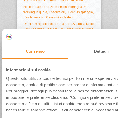
Notte di San Lorenzo in Emilia-Romagna tra
trekking in quota, Osservatori, Fuochi in spiaggia,
Parchi tematici, Cammini e Castelli
Dal 4 al 6 agosto ospiti a “La Terrazza della Dolce
Vita” Friedman, Jebreal, Los Locos, Cambi, Rosa
Chemical, Scopelliti, Sallusti, Concato e altri
La Terrazza della Dolcevita a Rimini: il 3 agosto
Dante Ferretti inaugura la mostra, segue Roberto
Consenso
Dettagli
Sergio
Informazioni sui cookie
Questo sito utilizza cookie tecnici per fornirle un’esperienza
consenso, cookie di profilazione per proporle informazioni e p
Per maggiori dettagli può consultare le nostre “informazioni s
impostare le preferenze cliccando “Configura preferenze”. Sele
consenso all’uso di tutti i tipi di cookie mentre può revocare
necessari” e saranno attivati i soli cookie tecnici necessari a