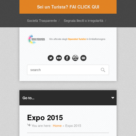
Sei un Turista? FAI CLICK QUI
Società Trasparente
Segnala illeciti o irregolarità
Timbrature
Webmail
Intranet
Intranet2
Go to...
Expo 2015
You are here:
Home
»
Expo 2015