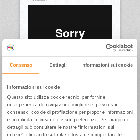
Consenso
Dettagli
Informazioni sui cookie
Segretario di Stato per il Turismo – Repubblica di
San Marino
Informazioni sui cookie
Questo sito utilizza cookie tecnici per fornirle
un’esperienza di navigazione migliore e, previo suo
ULTIMI ARTICOLI
consenso, cookie di profilazione per proporle informazioni
e pubblicità in linea con le sue preferenze. Per maggiori
Weekend conclusivo per”La Terrazza della Dolce
dettagli può consultare le nostre “informazioni sui
Vita”, con il Ministro del Turismo Mazzi, Iva
Zanicchi, l’Orchestra Fondazione Pavarotti e tanti
cookie”, cliccando sul link sottostante o impostare le