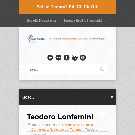
Sei un Turista? FAI CLICK QUI
Società Trasparente
Segnala illeciti o irregolarità
Timbrature
Webmail
Intranet
Intranet2
Go to...
Teodoro Lonfernini
You are here:
Home
»
Archivio video della
Conferenza Regionale sul Turismo
»
Teodoro
Lonfernini