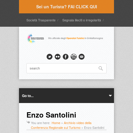
Sei un Turista? FAI CLICK QUI
Società Trasparente
Segnala illeciti o irregolarità
Timbrature
Webmail
Intranet
Intranet2
Go to...
Enzo Santolini
You are here:
Home
»
Archivio video della
Conferenza Regionale sul Turismo
»
Enzo Santolini