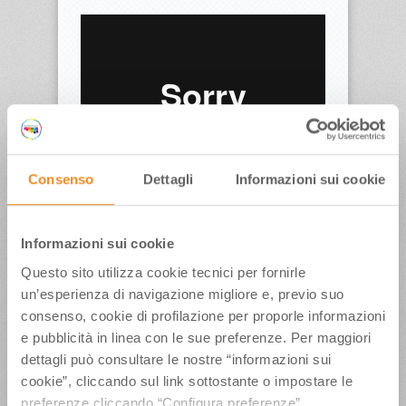
Consenso
Dettagli
Informazioni sui cookie
Inviato in rappresentanza di CGIL, CISL, UIL ER
Informazioni sui cookie
Questo sito utilizza cookie tecnici per fornirle
un’esperienza di navigazione migliore e, previo suo
ULTIMI ARTICOLI
consenso, cookie di profilazione per proporle informazioni
Weekend conclusivo per”La Terrazza della Dolce
e pubblicità in linea con le sue preferenze. Per maggiori
Vita”, con il Ministro del Turismo Mazzi, Iva
dettagli può consultare le nostre “informazioni sui
Zanicchi, l’Orchestra Fondazione Pavarotti e tanti
cookie”, cliccando sul link sottostante o impostare le
altri
preferenze cliccando “Configura preferenze”.