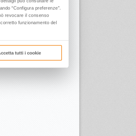
 dettagli può consultare le
ccando “Configura preferenze”.
 può revocare il consenso
l corretto funzionamento del
ccetta tutti i cookie