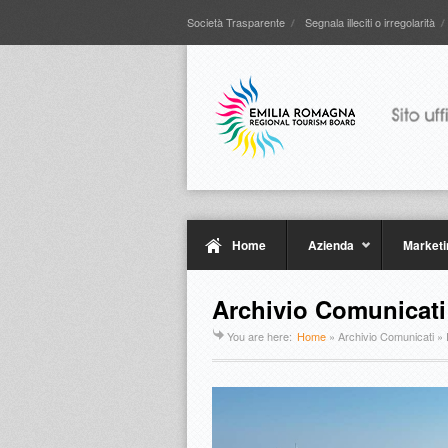
Società Trasparente
Segnala illeciti o irregolarità
Home
Azienda
Marketi
Archivio Comunicati
You are here:
Home
»
Archivio Comunicati
» 