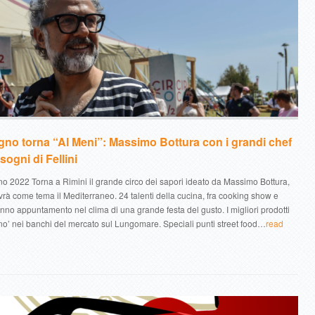
iugno torna “Al Meni”: Massimo Bottura con i grandi chef
 sogni di Fellini
o 2022 Torna a Rimini il grande circo dei sapori ideato da Massimo Bottura,
rà come tema il Mediterraneo. 24 talenti della cucina, fra cooking show e
i danno appuntamento nel clima di una grande festa del gusto. I migliori prodotti
ilano’ nei banchi del mercato sul Lungomare. Speciali punti street food…
read