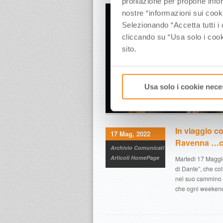
profilazione per proporle info
nostre “informazioni sui cook
Selezionando “Accetta tutti i 
cliccando su “Usa solo i cook
sito.
Usa solo i cookie nece
In viaggio co
17 Mag, 2022
Ravenna …co
Archivio Comunicati
Articoli HomePage
Martedì 17 Maggio
di Dante”, che c
nel suo cammino t
che ogni weekend,