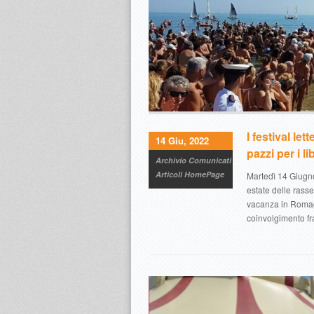
I festival let
14 Giu, 2022
pazzi per i lib
Archivio Comunicati
Articoli HomePage
Martedì 14 Giugno
estate delle rasse
vacanza in Romagn
coinvolgimento fr