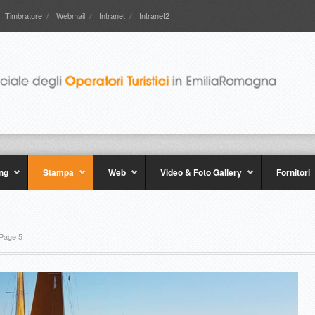
Timbrature
Webmail
Intranet
Intranet2
ng
Stampa
Web
Video & Foto Gallery
Fornitori
Page 5