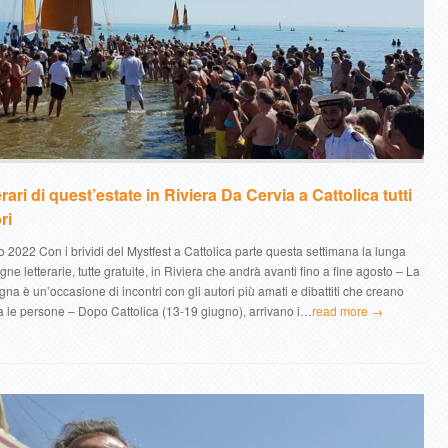
terari di quest’estate in Riviera Da Cervia a Cattolica tutti
ri
 2022 Con i brividi del Mystfest a Cattolica parte questa settimana la lunga
gne letterarie, tutte gratuite, in Riviera che andrà avanti fino a fine agosto – La
a è un’occasione di incontri con gli autori più amati e dibattiti che creano
a le persone – Dopo Cattolica (13-19 giugno), arrivano i…
read more →