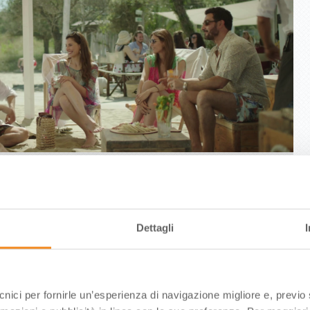
da sogno? Sì, è “Romagna, la terra della Dolce Vita” Da
maggio la Riviera si promuove in tv
 2022 “Romagna, la terra della Dolce Vita” è il claim con cui da domenica 22
Dettagli
 Romagnola promuoverà in tv i tanti volti delle sue vacanze per famiglia – Lo
lia Castangia (https://youtu.be/ot4FDz-xl3k) prodotto da RTI (Reti Televisive
 per 4 settimane sulle reti tv del Gruppo Mediaset, con 550…
read more →
ecnici per fornirle un’esperienza di navigazione migliore e, previ