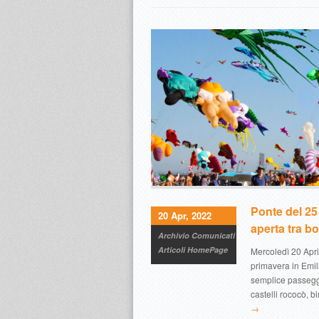
Ponte del 25 
20 Apr, 2022
aperta tra bo
Archivio Comunicati
Articoli HomePage
Mercoledì 20 Apri
primavera in Emi
semplice passeggi
castelli rococò, b
→