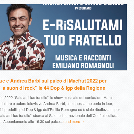
e e Andrea Barbi sul palco di Macfrut 2022 per
a suon di rock” le 44 Dop & Igp della Regione
o 2022 “Salutami tuo fratello”, lo show musicale del cantautore Marco
duttore e autore televisivo Andrea Barbi, che quest’anno porta in tour,
44 prodotti tipici Dop & Igp dell’Emilia Romagna ed è stato ribattezzato per
lutami tuo fratello”, sbarca al Salone Internazionale dell’Ortofrutticoltura,
 – Appuntamento alle 16.30 sul palco…
read more →