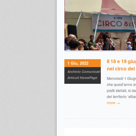
Il 18 e 19 g
1 Giu, 2022
nel circo dei
Archivio Comunicati
Articoli HomePage
Mercoledì 1 Giugn
che quest’anno av
piatti stellati, s
del territorio ‘sf
more →