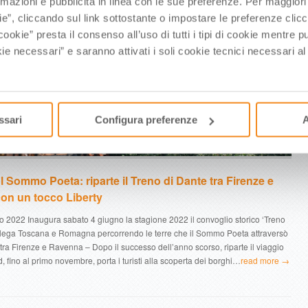
rmazioni e pubblicità in linea con le sue preferenze. Per maggiori
ie”, cliccando sul link sottostante o impostare le preferenze cli
cookie” presta il consenso all’uso di tutti i tipi di cookie mentre
ie necessari” e saranno attivati i soli cookie tecnici necessari a
ssari
Configura preferenze
A
l Sommo Poeta: riparte il Treno di Dante tra Firenze e
n un tocco Liberty
 2022 Inaugura sabato 4 giugno la stagione 2022 il convoglio storico ‘Treno
ollega Toscana e Romagna percorrendo le terre che il Sommo Poeta attraversò
ra Firenze e Ravenna – Dopo il successo dell’anno scorso, riparte il viaggio
 fino al primo novembre, porta i turisti alla scoperta dei borghi…
read more →