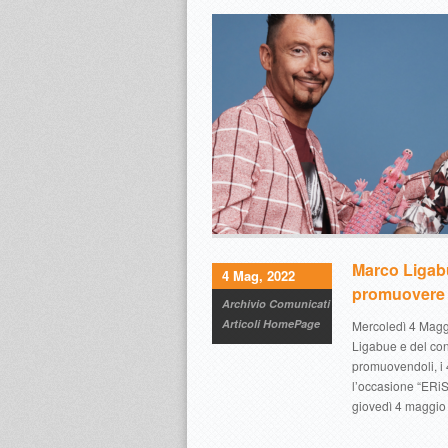
Marco Ligabu
4 Mag, 2022
promuovere “
Archivio Comunicati
Articoli HomePage
Mercoledì 4 Maggi
Ligabue e del con
promuovendoli, i 
l’occasione “ERiSa
giovedì 4 maggio