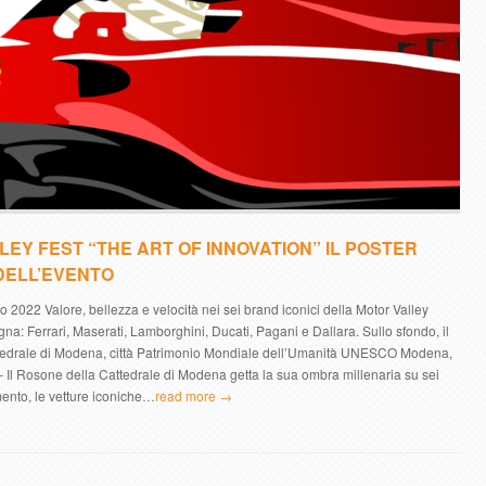
EY FEST “THE ART OF INNOVATION” IL POSTER
DELL’EVENTO
 2022 Valore, bellezza e velocità nei sei brand iconici della Motor Valley
na: Ferrari, Maserati, Lamborghini, Ducati, Pagani e Dallara. Sullo sfondo, il
tedrale di Modena, città Patrimonio Mondiale dell’Umanità UNESCO Modena,
Il Rosone della Cattedrale di Modena getta la sua ombra millenaria su sei
ento, le vetture iconiche…
read more →