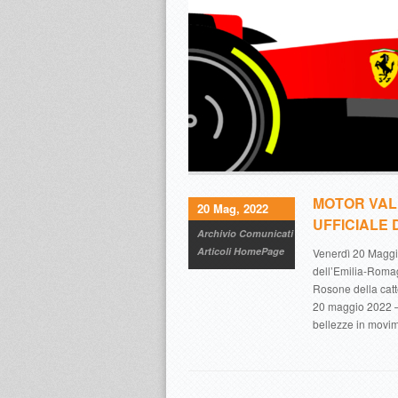
MOTOR VALL
20 Mag, 2022
UFFICIALE 
Archivio Comunicati
Articoli HomePage
Venerdì 20 Maggio
dell’Emilia-Romag
Rosone della cat
20 maggio 2022 – 
bellezze in movim