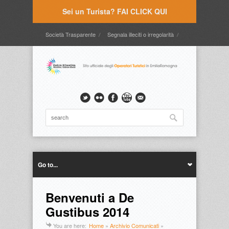
Sei un Turista? FAI CLICK QUI
Società Trasparente
Segnala illeciti o irregolarità
Timbrature
Webmail
Intranet
Intranet2
Go to...
Benvenuti a De
Gustibus 2014
You are here:
Home
»
Archivio Comunicati
»