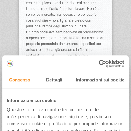
ventina di piccoli produttori che testimoniano
l’importanza e l’unicità del loro lavoro. Non è un
semplice mercato, ma l’occasione per capire
cosa vuol dire vino artigianale creato con
passione tramite degustazioni guidate.
Un’area esclusiva sarà riservata all’Arredamento
d’epoca per il giardino con una raffinata scelta di
proposte presentate da numerosi espositori per
arricchire l’offerta, già presente in fiera, dei
materiali moderni e della florovivaistica.
Nei prati chilometrici del Parco ci sarà
dell’italianissimo Street Food con porchetta,
arrosticini, e salumi a prova di gourmet. De
Gustibus vanta vere e proprie Cucine sull’Erba e
Consenso
Dettagli
Informazioni sui cookie
quest’anno ci si potrà ingolosire visitando: l’isola
dedicata ai cuochi parmigiani che delizieranno
con le loro ricette tradizionali, l’angolo barbecue
Informazioni sui cookie
con l’originale e inimitabile bistecca fiorentina, i
bistrot di alta salumeria, naturalmente la gelateria
Questo sito utilizza cookie tecnici per fornirle
e pasticceria all’aria aperta e il corner benessere
un’esperienza di navigazione migliore e, previo suo
dedicato a spremute e frullati di frutta, verdura,
consenso, cookie di profilazione per proporle informazioni
cibo salutare e curativo.
e pubblicità in linea con le sue preferenze. Per maggiori