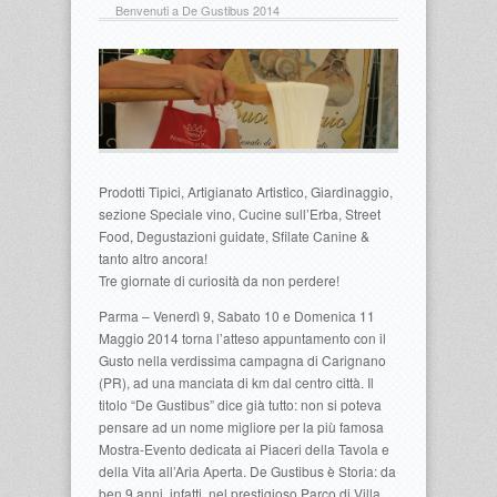
Benvenuti a De Gustibus 2014
Prodotti Tipici, Artigianato Artistico, Giardinaggio,
sezione Speciale vino, Cucine sull’Erba, Street
Food, Degustazioni guidate, Sfilate Canine &
tanto altro ancora!
Tre giornate di curiosità da non perdere!
Parma – Venerdì 9, Sabato 10 e Domenica 11
Maggio 2014 torna l’atteso appuntamento con il
Gusto nella verdissima campagna di Carignano
(PR), ad una manciata di km dal centro città. Il
titolo “De Gustibus” dice già tutto: non si poteva
pensare ad un nome migliore per la più famosa
Mostra-Evento dedicata ai Piaceri della Tavola e
della Vita all’Aria Aperta. De Gustibus è Storia: da
ben 9 anni, infatti, nel prestigioso Parco di Villa