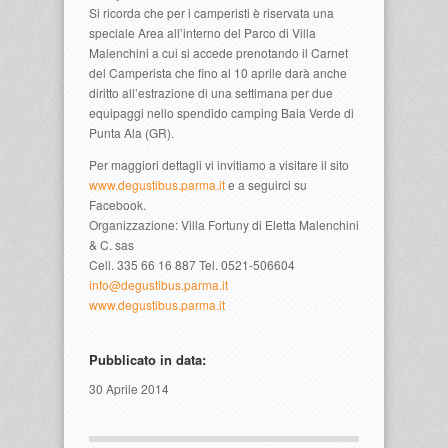
Si ricorda che per i camperisti è riservata una
speciale Area all’interno del Parco di Villa
Malenchini a cui si accede prenotando il Carnet
del Camperista che fino al 10 aprile darà anche
diritto all’estrazione di una settimana per due
equipaggi nello spendido camping Baia Verde di
Punta Ala (GR).
Per maggiori dettagli vi invitiamo a visitare il sito
www.degustibus.parma.it
e a seguirci su
Facebook.
Organizzazione: Villa Fortuny di Eletta Malenchini
& C. sas
Cell. 335 66 16 887 Tel. 0521-506604
info@degustibus.parma.it
www.degustibus.parma.it
Pubblicato in data:
30 Aprile 2014