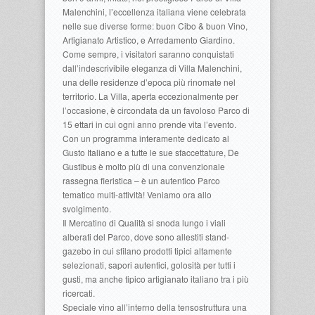
Malenchini, l’eccellenza italiana viene celebrata
nelle sue diverse forme: buon Cibo & buon Vino,
Artigianato Artistico, e Arredamento Giardino.
Come sempre, i visitatori saranno conquistati
dall’indescrivibile eleganza di Villa Malenchini,
una delle residenze d’epoca più rinomate nel
territorio. La Villa, aperta eccezionalmente per
l’occasione, è circondata da un favoloso Parco di
15 ettari in cui ogni anno prende vita l’evento.
Con un programma interamente dedicato al
Gusto Italiano e a tutte le sue sfaccettature, De
Gustibus è molto più di una convenzionale
rassegna fieristica – è un autentico Parco
tematico multi-attività! Veniamo ora allo
svolgimento.
Il Mercatino di Qualità si snoda lungo i viali
alberati del Parco, dove sono allestiti stand-
gazebo in cui sfilano prodotti tipici altamente
selezionati, sapori autentici, golosità per tutti i
gusti, ma anche tipico artigianato italiano tra i più
ricercati.
Speciale vino all’interno della tensostruttura una