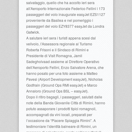
salvataggio, quello che ha accolto ieri sera
all’Aeroporto Internazionale Federico Fellini i 173
passeggeri del volo inaugurale easyJet EZS1127
proveniente da Basilea e nel pomeriggio i
passeggeri del volo EZY8377 easyJet da Londra
Gatwick.
A salutare ieri sera i turisti appena scesi dal
velivolo, l’Assessora regionale al Turismo
Roberta Frisoni e il Sindaco di Rimini e
Presidente di Visit Romagna, Jamil
Sadegholvaad assieme al Direttore Operativo
dell’Aeroporto Fellini, Enzo Salvatore Arena, che
hanno posato per una foto assieme a Matteo
Pavesi (Airport Development easyJet), Nicholas
Godfrain (Ground Ops RMI easyJet) e Marco
Annaloro (Ground Ops BSL – easyJet).
Dopo il ritiro bagagli, i passeggeri, salutati dalle
note della Banda Giovanile Città di Rimini, hanno
potuto assaporare i prodotti tipici romagnoli,
accompagnati da vini locali, preparati per
l’occasione da “Piacere Spiaggia Rimini”. A
testimoniare l’identità balneare di Rimini, un