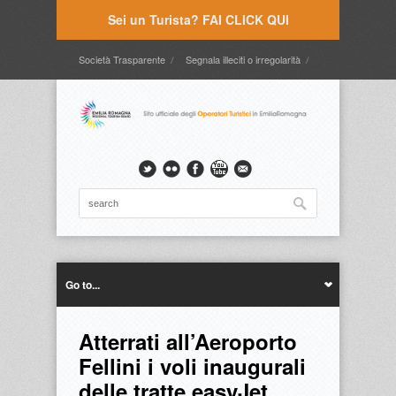
Sei un Turista? FAI CLICK QUI
Società Trasparente
Segnala illeciti o irregolarità
Timbrature
Webmail
Intranet
Intranet2
Go to...
Atterrati all’Aeroporto
Fellini i voli inaugurali
delle tratte easyJet