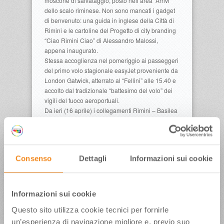
moscone di salvataggio, posto nell’area “Arrivi”
dello scalo riminese. Non sono mancati i gadget
di benvenuto: una guida in inglese della Città di
Rimini e le cartoline del Progetto di city branding
“Ciao Rimini Ciao” di Alessandro Malossi,
appena inaugurato.
Stessa accoglienza nel pomeriggio ai passeggeri
del primo volo stagionale easyJet proveniente da
London Gatwick, atterrato al “Fellini” alle 15.40 e
accolto dal tradizionale “battesimo del volo” dei
vigili del fuoco aeroportuali.
Da ieri (16 aprile) i collegamenti Rimini – Basilea
e Rimini – Londra Gatwick di easyJet sono
operativi con due voli settimanali su ciascuna
rotta, ogni mercoledì e domenica
(
www.easyjet.com
).
Consenso
Dettagli
Informazioni sui cookie
«E’ stato bello vedere sui volti dei passeggeri
all’arrivo lo stupore per l’accoglienza che
abbiamo riservato loro -sottolinea l’Assessora
Regionale al Turismo Roberta Frisoni- fatta degli
Informazioni sui cookie
elementi che ci rendono una delle mete più
Questo sito utilizza cookie tecnici per fornirle
ospitali d’Europa: calore, spontaneità, buon cibo
e musica. I collegamenti easyJet sono un
un’esperienza di navigazione migliore e, previo suo