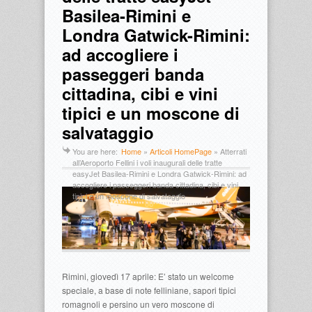
Basilea-Rimini e
Londra Gatwick-Rimini:
ad accogliere i
passeggeri banda
cittadina, cibi e vini
tipici e un moscone di
salvataggio
You are here:
Home
»
Articoli HomePage
»
Atterrati
all’Aeroporto Fellini i voli inaugurali delle tratte
easyJet Basilea-Rimini e Londra Gatwick-Rimini: ad
accogliere i passeggeri banda cittadina, cibi e vini
tipici e un moscone di salvataggio
Rimini, giovedì 17 aprile: E’ stato un welcome
speciale, a base di note felliniane, sapori tipici
romagnoli e persino un vero moscone di