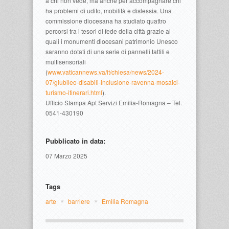
a chi non vede, ma anche per accompagnare chi
ha problemi di udito, mobilità e dislessia. Una
commissione diocesana ha studiato quattro
percorsi tra i tesori di fede della città grazie ai
quali i monumenti diocesani patrimonio Unesco
saranno dotati di una serie di pannelli tattili e
multisensoriali
(
www.vaticannews.va/it/chiesa/news/2024-
07/giubileo-disabili-inclusione-ravenna-mosaici-
turismo-itinerari.html
).
Ufficio Stampa Apt Servizi Emilia-Romagna – Tel.
0541-430190
Pubblicato in data:
07 Marzo 2025
Tags
arte
barriere
Emilia Romagna