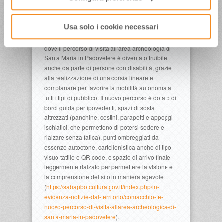
che completano la proposta
(
www.archeoferrara.beniculturali.it/cp/layout/audio-
Usa solo i cookie necessari
guida_pag_pg82_ita.aspx
).
L’Archeologia è a portata di tutti a Comacchio (Fe)
dove il percorso di visita all’area archeologia di
Santa Maria in Padovetere è diventato fruibile
anche da parte di persone con disabilità, grazie
alla realizzazione di una corsia lineare e
complanare per favorire la mobilità autonoma a
tutti i tipi di pubblico. Il nuovo percorso è dotato di
bordi guida per ipovedenti, spazi di sosta
attrezzati (panchine, cestini, parapetti e appoggi
ischiatici, che permettono di potersi sedere e
rialzare senza fatica), punti ombreggiati da
essenze autoctone, cartellonistica anche di tipo
visuo-tattile e QR code, e spazio di arrivo finale
leggermente rialzato per permettere la visione e
la comprensione del sito in maniera agevole
(
https://sabapbo.cultura.gov.it/index.php/in-
evidenza-notizie-dal-territorio/comacchio-fe-
nuovo-percorso-di-visita-allarea-archeologica-di-
santa-maria-in-padovetere
).