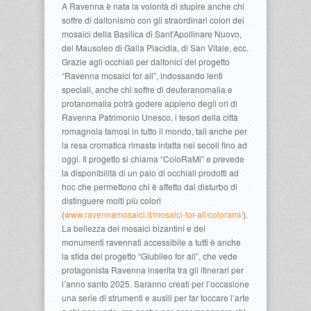
A Ravenna è nata la volontà di stupire anche chi
soffre di daltonismo con gli straordinari colori dei
mosaici della Basilica di Sant’Apollinare Nuovo,
del Mausoleo di Galla Placidia, di San Vitale, ecc.
Grazie agli occhiali per daltonici del progetto
“Ravenna mosaici for all”, indossando lenti
speciali, anche chi soffre di deuteranomalia e
protanomalia potrà godere appieno degli ori di
Ravenna Patrimonio Unesco, i tesori della città
romagnola famosi in tutto il mondo, tali anche per
la resa cromatica rimasta intatta nei secoli fino ad
oggi. Il progetto si chiama “ColoRaMi” e prevede
la disponibilità di un paio di occhiali prodotti ad
hoc che permettono chi è affetto dal disturbo di
distinguere molti più colori
(
www.ravennamosaici.it/mosaici-for-all/colorami/
).
La bellezza dei mosaici bizantini e dei
monumenti ravennati accessibile a tutti è anche
la sfida del progetto “Giubileo for all”, che vede
protagonista Ravenna inserita tra gli itinerari per
l’anno santo 2025. Saranno creati per l’occasione
una serie di strumenti e ausili per far toccare l’arte