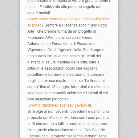
alle persone in difficoltà di visitare gratuitamente i
musei. È indirizzato alle persone seguite dai
servizi sociali
(
www.palazzofarnese.piacenza.it/it/news/biglietto-
sospeso
). Sempre a Piacenza ecco “Fuoriluogo
Arte”, che prende forma da un progetto di
Fuoriserie APS, finanziato con il Fondo
Autonomie da Fondazione di Piacenza e
Vigevano e Crédit Agricole Italia. Fuoriluogo è
uno spazio inclusivo che ospita gli utenti del
distretto di salute mentale della città, oltre a
cittadini e associazioni locali che vogliano
abbattere le barriere che separano le persone
fragili, attraverso mostre -in corso “La linea del
sogno” fino al 18 maggio- laboratori e atelier che
valorizzano le capacità artistiche e i talenti di chi
vive situazioni particolari
(
www.fondazionepiacenzavigevano.it
).
Si rivolge ai non vedenti, ipovedenti e daltonici la
proposta dei Musei di Modena con i suoi percorsi
tattili che danno a tutti la possibilità di assaporare
l’arte grazie alla multisensorialità. Alle Gallerie
Estensi, con il progetto “Mani che vedono” sette