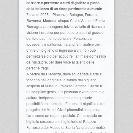
barriere e permette a tutti di godere a pieno
della bellezza di un ricco patrimonio culturale
7 marzo 2025 – Piacenza, Bologna, Ferrara,
Ravenna, Modena: cinque Città d’Arte dell’Emilia-
Romagna propongono iniziative fatte di ricerca e
visione inclusiva per permettere a tutti di godere
del loro patrimonio culturale. Percorsi per
ipovedenti e daltonici, ma anche iniziative per
offrire un biglietto di ingresso a chi non può
permetterselo o per accudire l’animale domestico
del visitatore, per dare voce ai talenti delle
persone fragili.
A partire da Piacenza, dove solidarietà e arte si
fondono nell’originale iniziativa del biglietto
sospeso ai Musei di Palazzo Farnese. Grazie a
un semplice gesto, tutti possono vivere l’arte e la
cultura, indipendentemente dalle proprie
possibilità economiche. È questo il significato del
progetto dei Musei Civici piacentini che pensa
l’arte come un regalo speciale. Chi acquista un
biglietto sospeso alle biglietterie di Palazzo
Farnese e del Museo di Storia Naturale permette