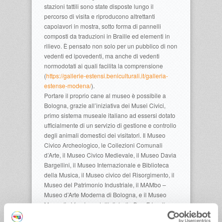
stazioni tattili sono state disposte lungo il
percorso di visita e riproducono altrettanti
capolavori in mostra, sotto forma di pannelli
composti da traduzioni in Braille ed elementi in
rilievo. È pensato non solo per un pubblico di non
vedenti ed ipovedenti, ma anche di vedenti
normodotati ai quali facilita la comprensione
(
https://gallerie-estensi.beniculturali.it/galleria-
estense-modena/
).
Portare il proprio cane al museo è possibile a
Bologna, grazie all’iniziativa dei Musei Civici,
primo sistema museale italiano ad essersi dotato
ufficialmente di un servizio di gestione e controllo
degli animali domestici dei visitatori. Il Museo
Civico Archeologico, le Collezioni Comunali
d’Arte, il Museo Civico Medievale, il Museo Davia
Bargellini, il Museo Internazionale e Biblioteca
della Musica, il Museo civico del Risorgimento, il
Museo del Patrimonio Industriale, il MAMbo –
Museo d’Arte Moderna di Bologna, e il Museo
Morandi si fregiano dell’etichetta Dog Friendly
Museums. Il servizio, sviluppato in collaborazione