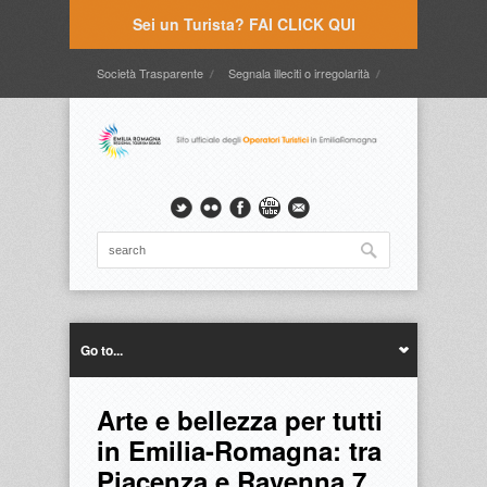
Sei un Turista? FAI CLICK QUI
Società Trasparente
Segnala illeciti o irregolarità
Timbrature
Webmail
Intranet
Intranet2
Go to...
Arte e bellezza per tutti
in Emilia-Romagna: tra
Piacenza e Ravenna 7