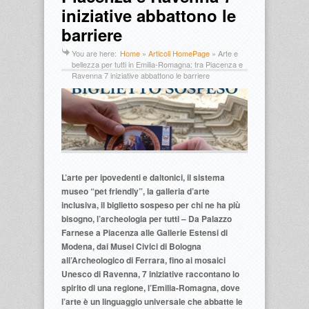
iniziative abbattono le
barriere
You are here:
Home
»
Articoli HomePage
»
Arte e
bellezza per tutti in Emilia-Romagna: tra Piacenza e
Ravenna 7 iniziative abbattono le barriere
L’arte per ipovedenti e daltonici, il sistema
museo “pet friendly”, la galleria d’arte
inclusiva, il biglietto sospeso per chi ne ha più
bisogno, l’archeologia per tutti – Da Palazzo
Farnese a Piacenza alle Gallerie Estensi di
Modena, dai Musei Civici di Bologna
all’Archeologico di Ferrara, fino ai mosaici
Unesco di Ravenna, 7 iniziative raccontano lo
spirito di una regione, l’Emilia-Romagna, dove
l’arte è un linguaggio universale che abbatte le