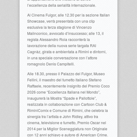
l’eccellenza della serialità internazionale.
Al Cinema Fulgor, alle 12.30 per la sezione Italian
Showcase, verrà presentata con una clip
esclusiva la terza stagione di Vincenzo
Malinconico, avvocato d’insuccesso; alle 13, il
regista Alessandro Roia racconterà la
lavorazione della nuova serie targata RAI
Cagnàz, girata e ambientata a Rimini e dintorni,
in una speciale conversazione con l’attore
romagnolo Denis Campitelli.
Alle 18.30, presso il Palazzo del Fulgor, Museo
Fellini, il maestro del fumetto italiano Stefano
Raffaele, recentemente insignito del Premio Coco
2026 come “Eccellenza Italiana nel Mondo”,
inaugurerà la Mostra “Spade e Pallottole”,
realizzata in collaborazione con Cartoon Club &
RiminiComix e Comune di Rimini, che celebra la
sinergia tra l’artista e John Ridley, attivo tra
cinema, televisione e fumetto, Premio Oscar nel
2014 per la Miglior Sceneggiatura non Originale
con 12 anni schiavo e autore di American Crime.