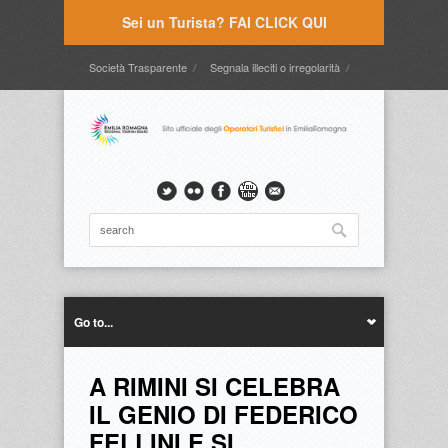
Sei un Turista? FAI CLICK QUI
Società Trasparente
Segnala illeciti o irregolarità
Timbrature
Webmail
Intranet
Intranet2
Go to...
A RIMINI SI CELEBRA
IL GENIO DI FEDERICO
FELLINI E SI