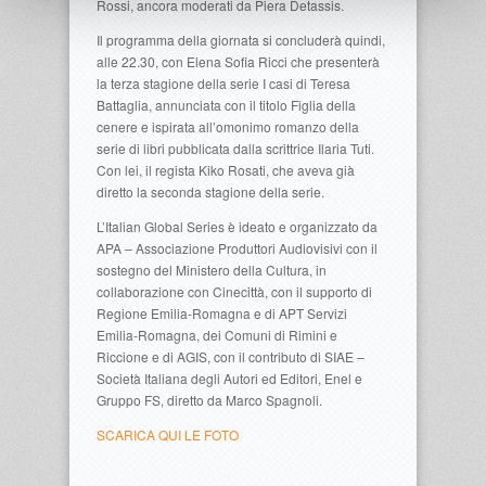
Rossi, ancora moderati da Piera Detassis.
Il programma della giornata si concluderà quindi,
alle 22.30, con Elena Sofia Ricci che presenterà
la terza stagione della serie I casi di Teresa
Battaglia, annunciata con il titolo Figlia della
cenere e ispirata all’omonimo romanzo della
serie di libri pubblicata dalla scrittrice Ilaria Tuti.
Con lei, il regista Kiko Rosati, che aveva già
diretto la seconda stagione della serie.
L’Italian Global Series è ideato e organizzato da
APA – Associazione Produttori Audiovisivi con il
sostegno del Ministero della Cultura, in
collaborazione con Cinecittà, con il supporto di
Regione Emilia-Romagna e di APT Servizi
Emilia-Romagna, dei Comuni di Rimini e
Riccione e di AGIS, con il contributo di SIAE –
Società Italiana degli Autori ed Editori, Enel e
Gruppo FS, diretto da Marco Spagnoli.
SCARICA QUI LE FOTO