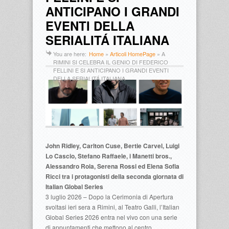
ANTICIPANO I GRANDI
EVENTI DELLA
SERIALITÁ ITALIANA
You are here:
Home
»
Articoli HomePage
»
A
RIMINI SI CELEBRA IL GENIO DI FEDERICO
FELLINI E SI ANTICIPANO I GRANDI EVENTI
DELLA SERIALITÁ ITALIANA
John Ridley, Carlton Cuse, Bertie Carvel, Luigi
Lo Cascio, Stefano Raffaele, i Manetti bros.,
Alessandro Roia, Serena Rossi ed Elena Sofia
Ricci tra i protagonisti della seconda giornata di
Italian Global Series
3 luglio 2026 – Dopo la Cerimonia di Apertura
svoltasi ieri sera a Rimini, al Teatro Galli, l’Italian
Global Series 2026 entra nel vivo con una serie
di appuntamenti che mettono al centro