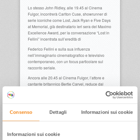
Lo stesso John Ridley, alle 19.45 al Cinema
Fulgor, incontrerà Carlton Cuse, showrunner di
serie iconiche come Lost, Jack Ryan e Five Days
at Memorial, già destinatario ieri sera del Maximo
Excellence Award, per la conversazione “Lost in
Fellini” incentrata sull’eredità di
Federico Fellini e sulla sua influenza
nell’immaginario cinematografico e televisivo
contemporaneo, con un focus particolare sul
racconto seriale.
Ancora alle 20.45 al Cinema Fulgor, l’attore e
cantante britannico Bertie Carvel, reduce dal
successo di A Knight of the Seven Kingdoms e tra
i volti della prossima serie di Harry Potter, sarà
protagonista di una conversazione con speciale
riferimento al suo percorso artistico.
Consenso
Dettagli
Informazioni sui cookie
Gli appuntamenti della serata si svolgeranno tutti
alla Corte degli Agostiniani a partire dalle
21.30 con un appuntamento legato agli Italian
Informazioni sui cookie
Showcase: l’attrice Serena Rossi presenterà la