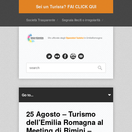
Sei un Turista? FAI CLICK QUI
Società Trasparente
Segnala illeciti o irregolarità
Timbrature
Webmail
Intranet
Intranet2
Go to...
25 Agosto – Turismo
dell'Emilia Romagna al
Meeting di Rimini –