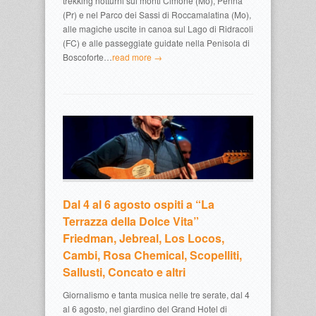
trekking notturni sui monti Cimone (Mo), Penna
(Pr) e nel Parco dei Sassi di Roccamalatina (Mo),
alle magiche uscite in canoa sul Lago di Ridracoli
(FC) e alle passeggiate guidate nella Penisola di
Boscoforte…
read more →
Dal 4 al 6 agosto ospiti a “La
Terrazza della Dolce Vita”
Friedman, Jebreal, Los Locos,
Cambi, Rosa Chemical, Scopelliti,
Sallusti, Concato e altri
Giornalismo e tanta musica nelle tre serate, dal 4
al 6 agosto, nel giardino del Grand Hotel di