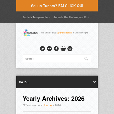
Sei un Turista? FAI CLICK QUI
Società Trasparente
Segnala illeciti o irregolarità
Timbrature
Webmail
Intranet
Intranet2
Go to...
Yearly Archives: 2026
You are here:
Home
»
2026