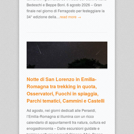
Bedeschi e Beppe Boni. 6 agosto 2026 – Gran
finale nel giorno di Ferragosto per festeggiare la
34° edizione della…
read more →
Notte di San Lorenzo in Emilia-
Romagna tra trekking in quota,
Osservatori, Fuochi in spiaggia,
Parchi tematici, Cammini e Castelli
Ad agosto, nei giorni dedicati alle Perseidi,
l’Emilia-Romagna si illumina con un ricco
calendario di appuntamenti tra natura, cultura ed
enogastronomia – Dalle escursioni guidate e