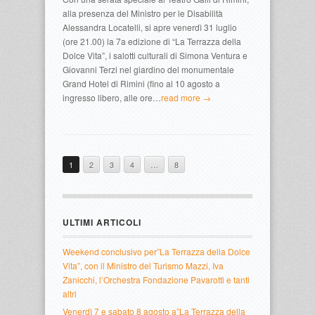
alla presenza del Ministro per le Disabilità
Alessandra Locatelli, si apre venerdì 31 luglio
(ore 21.00) la 7a edizione di “La Terrazza della
Dolce Vita”, i salotti culturali di Simona Ventura e
Giovanni Terzi nel giardino del monumentale
Grand Hotel di Rimini (fino al 10 agosto a
ingresso libero, alle ore…
read more →
1
2
3
4
…
8
ULTIMI ARTICOLI
Weekend conclusivo per”La Terrazza della Dolce
Vita”, con il Ministro del Turismo Mazzi, Iva
Zanicchi, l’Orchestra Fondazione Pavarotti e tanti
altri
Venerdì 7 e sabato 8 agosto a”La Terrazza della