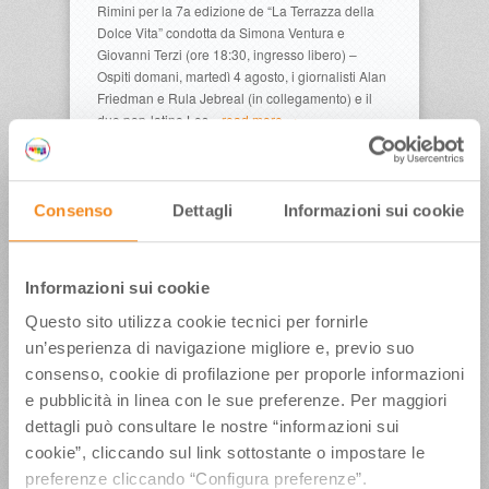
Rimini per la 7a edizione de “La Terrazza della
Dolce Vita” condotta da Simona Ventura e
Giovanni Terzi (ore 18:30, ingresso libero) –
Ospiti domani, martedì 4 agosto, i giornalisti Alan
Friedman e Rula Jebreal (in collegamento) e il
duo pop-latino Los…
read more →
Consenso
Dettagli
Informazioni sui cookie
Informazioni sui cookie
Questo sito utilizza cookie tecnici per fornirle
La Terrazza della Dolcevita a
un’esperienza di navigazione migliore e, previo suo
Rimini: il 3 agosto Dante Ferretti
consenso, cookie di profilazione per proporle informazioni
inaugura la mostra, segue Roberto
e pubblicità in linea con le sue preferenze. Per maggiori
Sergio
dettagli può consultare le nostre “informazioni sui
cookie”, cliccando sul link sottostante o impostare le
Proseguono le serate di “La Terrazza della Dolce
preferenze cliccando “Configura preferenze”.
Vita” i salotti culturali nel giardino del Grand Hotel