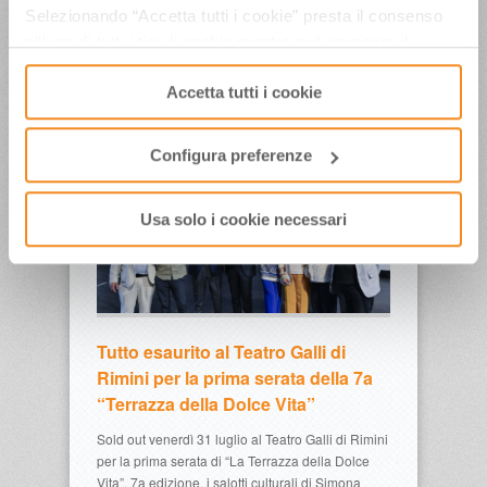
Selezionando “Accetta tutti i cookie” presta il consenso
di Rimini di Simona Ventura e Giovanni Terzi,
giunti alla settima edizione – Lunedì 3 agosto
all’uso di tutti i tipi di cookie mentre può revocare il
inaugura, alle 18.00, la mostra dal titolo “Dante
consenso cliccando su “Usa solo i cookie necessari” e
Ferretti. E la nave va” con i disegni preparatori, i
Accetta tutti i cookie
saranno attivati i soli cookie tecnici necessari al corretto
dipinti e i bozzetti originali di scena firmati da…
funzionamento del sito.
read more →
Configura preferenze
Usa solo i cookie necessari
Tutto esaurito al Teatro Galli di
Rimini per la prima serata della 7a
“Terrazza della Dolce Vita”
Sold out venerdì 31 luglio al Teatro Galli di Rimini
per la prima serata di “La Terrazza della Dolce
Vita”, 7a edizione, i salotti culturali di Simona